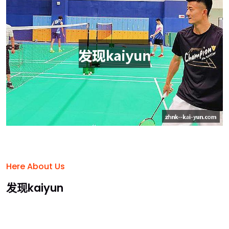
Here About Us
发现kaiyun