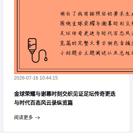
2026-07-16 10:44:15
金球荣耀与谢幕时刻交织见证足坛传奇更迭
与时代百态风云录纵览篇
阅读更多