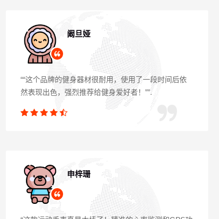
阚旦娅
““这个品牌的健身器材很耐用，使用了一段时间后依
然表现出色，强烈推荐给健身爱好者！””.
申梓珊