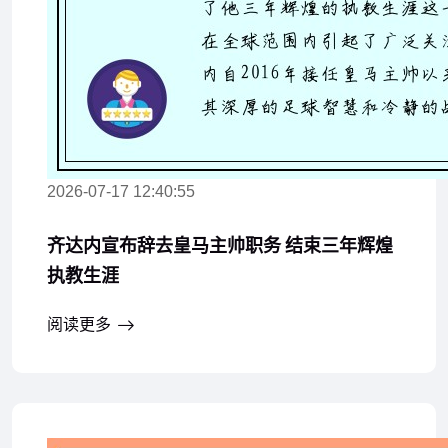
2026-07-17 12:40:55
齐达内宣布辞去皇马主帅职务 结束三年辉煌
执教生涯
阅读更多