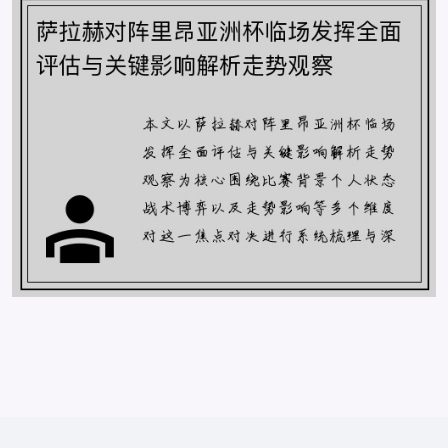
解析德甲联赛进球大战频现的战术节奏与
制度根源青训体系和攻防理念
萨拉赫对阵里昂亚洲杯临场发挥全面评估
与关键影响解析走势观察