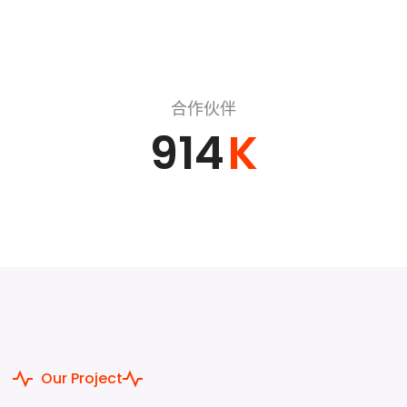
合作伙伴
914
K
Our Project