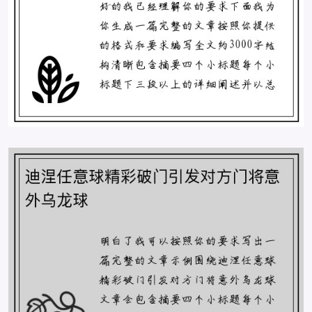
阿莫林领衔球队再创辉煌 带领葡萄牙体
育夺回葡超冠军荣耀