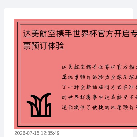
2026-07-15 12:35:49