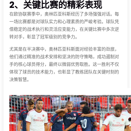
2、关键比赛的精彩表现
在欧协联赛季中，奥林匹亚科斯经历了多场强强对话。每
一场比赛都是对球队实力和心理素质的严峻考验。球队凭
借稳定的战术执行和灵活应变能力，在关键比赛中多次逆
转对手，彰显了冠军级别的竞争力。
尤其是在半决赛中，奥林匹亚科斯面对经验丰富的劲旅，
他们通过精准的战术安排和坚决的防守策略，成功遏制对
手的核心球员得分，最终以微弱优势取胜。这一胜利不仅
体现了球员的技术能力，也彰显了教练团队在关键时刻的
决策智慧。