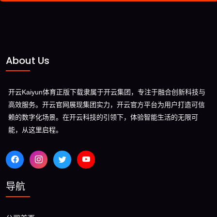
About Us
开云Kaiyun体育正版下载隶属于开云集团，专注于融合创新科技与
高效服务。开云官网展现集团实力，开云官方平台为用户打造可信
赖的数字化场景。在开云科技的引领下，体验智能生活的无限可
能，从这里启程。
导航