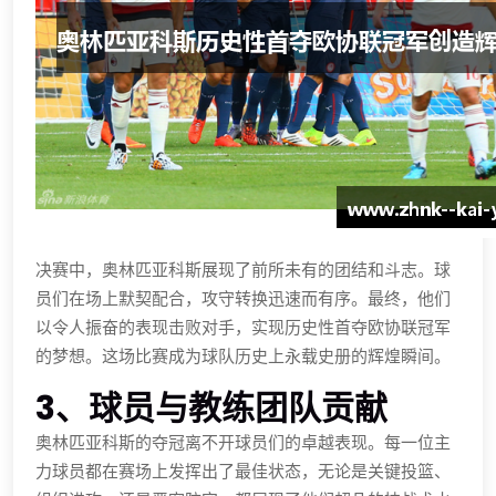
决赛中，奥林匹亚科斯展现了前所未有的团结和斗志。球
员们在场上默契配合，攻守转换迅速而有序。最终，他们
以令人振奋的表现击败对手，实现历史性首夺欧协联冠军
的梦想。这场比赛成为球队历史上永载史册的辉煌瞬间。
3、球员与教练团队贡献
奥林匹亚科斯的夺冠离不开球员们的卓越表现。每一位主
力球员都在赛场上发挥出了最佳状态，无论是关键投篮、