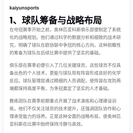
kaiyunsports
1、球队筹备与战略布局
在夺冠赛季开始之前，奥林匹亚科斯俱乐部便制定了系统
化的战略规划。他们通过科学的数据分析和细致的战术研
究，明确了球队在欧协联中争冠的核心方向。这种前瞻性
的筹备为球队在后续比赛中提供了坚实的基础。
俱乐部在赛季初便引入了几位关键球员，这些球员不仅具
备出色的个人技术，更能与球队现有阵容形成良好的化学
反应。球队管理层通过精细的人员调配，使阵容在攻防两
端都保持高度平衡，为争冠奠定了坚实的人才基础。
教练团队在赛季前期重点开展了战术演练和心理建设训
练。他们不仅关注球员的技术提升，还强调团队协作和心
理承受能力的培养。正是这种全面的战略布局，使奥林匹
亚科斯在比赛中始终保持冷静与高效。