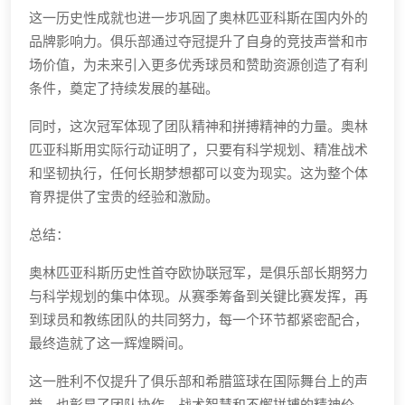
这一历史性成就也进一步巩固了奥林匹亚科斯在国内外的
品牌影响力。俱乐部通过夺冠提升了自身的竞技声誉和市
场价值，为未来引入更多优秀球员和赞助资源创造了有利
条件，奠定了持续发展的基础。
同时，这次冠军体现了团队精神和拼搏精神的力量。奥林
匹亚科斯用实际行动证明了，只要有科学规划、精准战术
和坚韧执行，任何长期梦想都可以变为现实。这为整个体
育界提供了宝贵的经验和激励。
总结：
奥林匹亚科斯历史性首夺欧协联冠军，是俱乐部长期努力
与科学规划的集中体现。从赛季筹备到关键比赛发挥，再
到球员和教练团队的共同努力，每一个环节都紧密配合，
最终造就了这一辉煌瞬间。
这一胜利不仅提升了俱乐部和希腊篮球在国际舞台上的声
誉，也彰显了团队协作、战术智慧和不懈拼搏的精神价