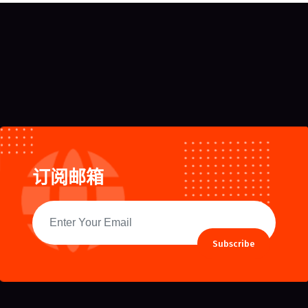
订阅邮箱
Subscribe