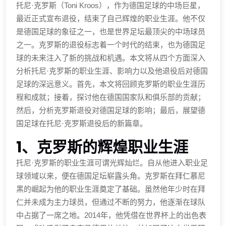
托尼·克罗斯（Toni Kroos），作为德国足球的中场巨星，
最近正式宣布退役，结束了自己辉煌的职业生涯。他不仅
是德国足球的象征之一，也是世界足坛最顶尖的中场球员
之一。克罗斯的退役标志着一个时代的结束，也为德国足
球的未来注入了新的挑战和机遇。本文将从四个方面深入
分析托尼·克罗斯的职业生涯、影响力以及他退役后对德国
足球的深远意义。首先，本文将回顾克罗斯的职业生涯历
程和成就；接着，探讨他在德国国家队和俱乐部的贡献；
然后，分析克罗斯退役对德国足球的影响；最后，展望德
国足球在托尼·克罗斯退役后的新篇章。
1、克罗斯的辉煌职业生涯
托尼·克罗斯的职业生涯可谓光辉灿烂。自从他进入职业足
球领域以来，便在德国足坛崭露头角。克罗斯在拜仁慕尼
黑的崛起为他的职业生涯奠定了基础。虽然他年少时在拜
仁并未成为主力球员，但通过不断的努力，他逐渐在球队
中占据了一席之地。2014年，他凭借在世界杯上的出色表