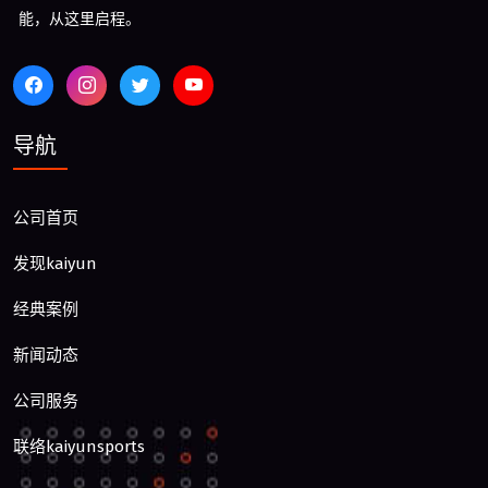
能，从这里启程。
导航
公司首页
发现kaiyun
经典案例
新闻动态
公司服务
联络kaiyunsports