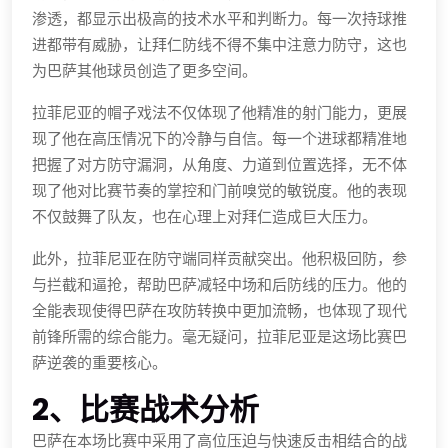
渗透，都显示出极高的技术水平和判断力。每一次持球推
进都带有威胁，让拜仁防线不得不集中注意力防守，这也
为巴萨其他球员创造了更多空间。
拉菲尼亚的帽子戏法不仅体现了他精准的射门能力，更展
现了他在高压情况下的冷静与自信。每一个进球都精准地
把握了对方防守漏洞，从角度、力道到位置选择，无不体
现了他对比赛节奏的掌控和门前嗅觉的敏锐度。他的表现
不仅鼓舞了队友，也在心理上对拜仁造成巨大压力。
此外，拉菲尼亚在防守端同样贡献突出。他积极回防，参
与拦截和逼抢，帮助巴萨减轻中场和后防线的压力。他的
全能表现使得巴萨在攻防转换中更加流畅，也体现了现代
前锋所需的综合能力。毫无疑问，拉菲尼亚是这场比赛巴
萨逆袭的重要核心。
2、比赛战术分析
巴萨在本场比赛中采用了高位压迫与快速反击相结合的战