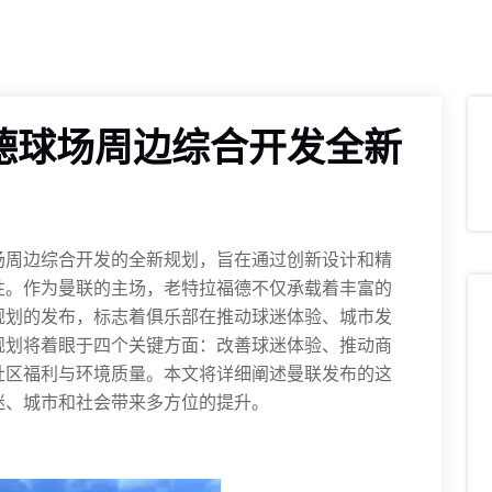
德球场周边综合开发全新
场周边综合开发的全新规划，旨在通过创新设计和精
性。作为曼联的主场，老特拉福德不仅承载着丰富的
规划的发布，标志着俱乐部在推动球迷体验、城市发
规划将着眼于四个关键方面：改善球迷体验、推动商
社区福利与环境质量。本文将详细阐述曼联发布的这
迷、城市和社会带来多方位的提升。