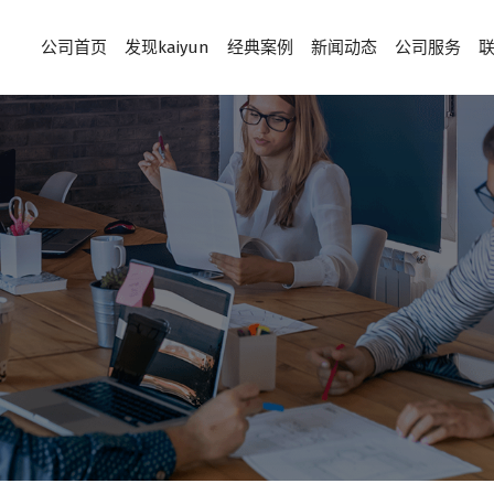
公司首页
发现kaiyun
经典案例
新闻动态
公司服务
联