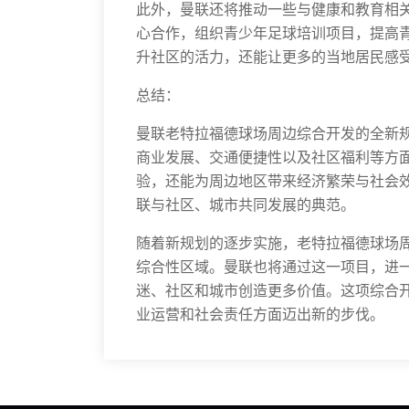
此外，曼联还将推动一些与健康和教育相
心合作，组织青少年足球培训项目，提高
升社区的活力，还能让更多的当地居民感
总结：
曼联老特拉福德球场周边综合开发的全新
商业发展、交通便捷性以及社区福利等方
验，还能为周边地区带来经济繁荣与社会
联与社区、城市共同发展的典范。
随着新规划的逐步实施，老特拉福德球场
综合性区域。曼联也将通过这一项目，进
迷、社区和城市创造更多价值。这项综合
业运营和社会责任方面迈出新的步伐。