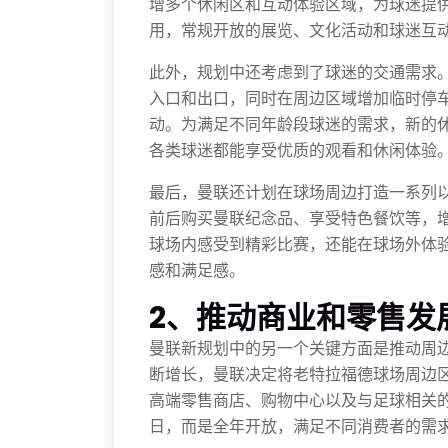
增多个休闲区和互动体验区域，为球迷提
用，常规开放的展览、文化活动和球迷互
此外，规划中还考虑到了球迷的交通需求
入口和出口，同时在周边区域增加临时停
动。为满足不同年龄段球迷的需求，新的
各类球迷都能享受优质的观看和休闲体验
最后，曼联还计划在球场周边打造一系列
前后购买曼联纪念品、享受特色餐饮等，
球场内感受到精彩比赛，还能在球场外体
感和满足感。
2、推动商业和零售发
曼联新规划中的另一个关键方面是推动周
断增长，曼联决定将老特拉福德球场周边
高端零售商店、购物中心以及与足球相关
日，而是全年开放，满足不同消费者的需