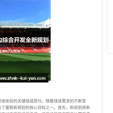
球迷体验的关键组成部分。随着球迷需求的不断变
为了曼联新规划的核心目标之一。首先，新规划将新