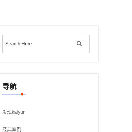
导航
发现kaiyun
经典案例