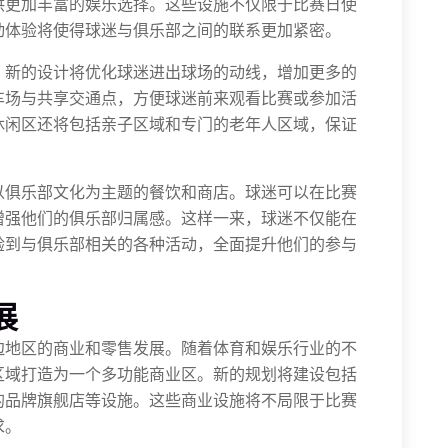
供更加丰富的娱乐选择。这些设施不仅限于比赛日使
动体验将使得球迷与俱乐部之间的联系更加紧密。
。新的设计将优化球迷进出球场的动线，增加更多的
车场与共享交通点，方便球迷前来观看比赛或参加活
休闲区还将包括亲子区域和专门的老年人区域，保证
。
以俱乐部文化为主题的餐饮和商店。球迷可以在比赛
增强他们的俱乐部归属感。这样一来，球迷不仅能在
验到与俱乐部相关的各种活动，全面提升他们的参与
展
边地区的商业和零售发展。随着体育和娱乐行业的不
区域打造为一个多功能商业区。新的规划将建设包括
的品牌旗舰店等设施。这些商业设施将不局限于比赛
求。