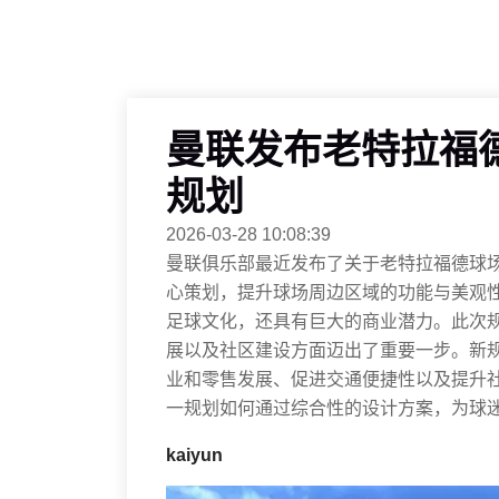
曼联发布老特拉福
规划
2026-03-28 10:08:39
曼联俱乐部最近发布了关于老特拉福德球
心策划，提升球场周边区域的功能与美观
足球文化，还具有巨大的商业潜力。此次
展以及社区建设方面迈出了重要一步。新
业和零售发展、促进交通便捷性以及提升
一规划如何通过综合性的设计方案，为球
kaiyun