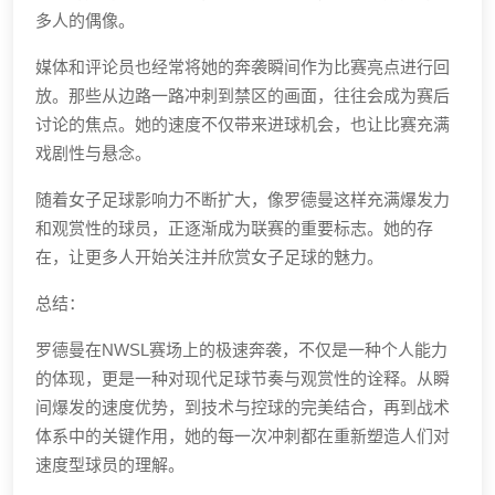
多人的偶像。
媒体和评论员也经常将她的奔袭瞬间作为比赛亮点进行回
放。那些从边路一路冲刺到禁区的画面，往往会成为赛后
讨论的焦点。她的速度不仅带来进球机会，也让比赛充满
戏剧性与悬念。
随着女子足球影响力不断扩大，像罗德曼这样充满爆发力
和观赏性的球员，正逐渐成为联赛的重要标志。她的存
在，让更多人开始关注并欣赏女子足球的魅力。
总结：
罗德曼在NWSL赛场上的极速奔袭，不仅是一种个人能力
的体现，更是一种对现代足球节奏与观赏性的诠释。从瞬
间爆发的速度优势，到技术与控球的完美结合，再到战术
体系中的关键作用，她的每一次冲刺都在重新塑造人们对
速度型球员的理解。