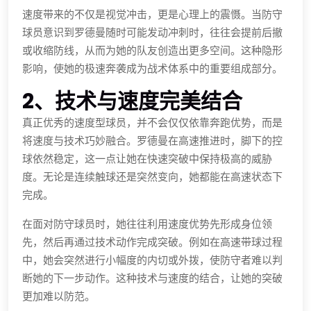
速度带来的不仅是视觉冲击，更是心理上的震慑。当防守
球员意识到罗德曼随时可能发动冲刺时，往往会提前后撤
或收缩防线，从而为她的队友创造出更多空间。这种隐形
影响，使她的极速奔袭成为战术体系中的重要组成部分。
2、技术与速度完美结合
真正优秀的速度型球员，并不会仅仅依靠奔跑优势，而是
将速度与技术巧妙融合。罗德曼在高速推进时，脚下的控
球依然稳定，这一点让她在快速突破中保持极高的威胁
度。无论是连续触球还是突然变向，她都能在高速状态下
完成。
在面对防守球员时，她往往利用速度优势先形成身位领
先，然后再通过技术动作完成突破。例如在高速带球过程
中，她会突然进行小幅度的内切或外拨，使防守者难以判
断她的下一步动作。这种技术与速度的结合，让她的突破
更加难以防范。