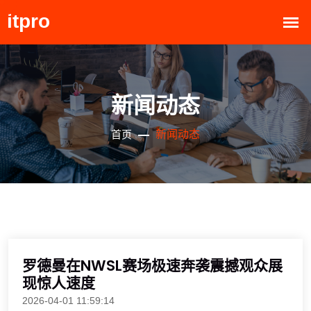
新闻动态
新闻动态
首页
罗德曼在NWSL赛场极速奔袭震撼观众展
现惊人速度
2026-04-01 11:59:14