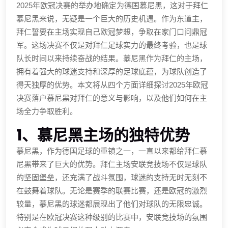
2025年欧冠决赛的举办地确定为德国慕尼黑，这对于拜仁
慕尼黑来说，无疑是一个巨大的历史机遇。作为东道主，
拜仁誓要在主场实现自己欧冠梦想，争取在家门口问鼎冠
军。这场决赛不仅是对拜仁足球实力的最终考验，也是球
队长时间以来持续奋战的结果。慕尼黑作为拜仁的主场，
拥有着强大的球迷支持和深厚的足球底蕴，为球队创造了
得天独厚的优势。本文将从四个方面详细探讨2025年欧冠
决赛落户慕尼黑对拜仁的意义与影响，以及他们如何在主
场全力争取胜利。
1、慕尼黑主场的独特优势
慕尼黑，作为德国足球的重镇之一，一直以来都给拜仁慕
尼黑带来了巨大的优势。拜仁主场安联竞技场不仅是球队
的坚固堡垒，还充满了战斗氛围，球迷的支持无时无刻不
在鼓舞着球队。无论是赛季的联赛比赛，还是欧冠的激烈
较量，慕尼黑的球迷都展现出了他们对球队的无限忠诚。
特别是在欧冠决赛这种级别的比赛中，安联竞技场的氛围