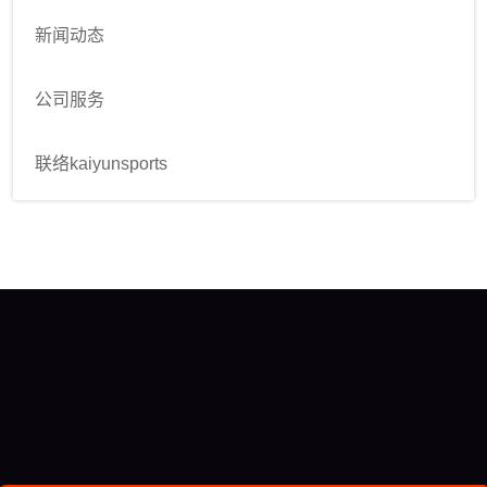
新闻动态
公司服务
联络kaiyunsports