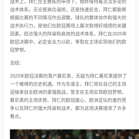
战术上，拜仁在主教练的带领下，始终保持着灵活多变的
战术体系。无论是高位逼抢，还是快速反击，拜仁都能够
根据比赛的不同情况作出调整。球队的整体协作和强大的
战术执行力，是他们在欧冠赛场上屡次取得好成绩的关键
因素。结合强大的阵容和高效的战术体系，拜仁在2025年
欧冠决赛中，必定会全力以赴，争取在主场实现他们的欧
冠梦想。
总结：
2025年欧冠决赛的落户慕尼黑，无疑为拜仁慕尼黑提供了
一个难得的历史机遇。作为东道主，拜仁将在自己的主场
迎接来自全欧洲的豪强挑战，誓言在主场实现欧冠梦想。
慕尼黑的主场优势、拜仁的欧冠雄心、欧洲足坛的激烈竞
争以及拜仁的强大阵容和战术，都为这场决赛增添了许多
看点。