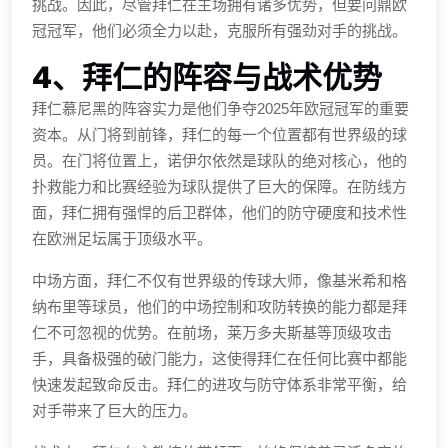
挑战。因此，尽管拜仁在主场拥有诸多优势，但要问鼎欧
冠冠军，他们必须全力以赴，克服所有强劲对手的挑战。
4、拜仁的阵容与战术优势
拜仁慕尼黑的阵容实力是他们争夺2025年欧冠冠军的重要
资本。从门将到前锋，拜仁的每一个位置都有世界级的球
员。在门将位置上，诺伊尔依然是球队的绝对核心，他的
扑救能力和比赛经验为球队提供了巨大的保障。在防线方
面，拜仁拥有强悍的后卫群体，他们的防守硬度和技术性
在欧洲足坛属于顶级水平。
中场方面，拜仁不仅有世界级的传球大师，像基米希和格
纳布里等球员，他们的中场控制和攻防转换的能力都是拜
仁不可忽视的优势。在前场，莱万多夫斯基等顶级攻击
手，具备极强的破门能力，这使得拜仁在任何比赛中都能
快速发起致命反击。拜仁的进攻与防守体系非常平衡，给
对手带来了巨大的压力。