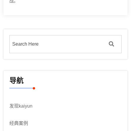
战。
导航
发现kaiyun
经典案例