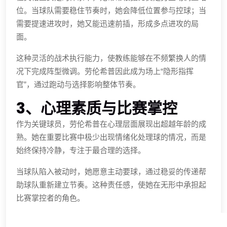
位。当球队需要稳住节奏时，她会降低位置参与控球；当
需要提速进攻时，她又能迅速前插，形成多点进攻的局
面。
这种灵活的战术执行能力，使教练能够在不频繁换人的情
况下完成阵型微调。劳伦希普因此成为场上“隐形指挥
官”，通过跑动与选择影响整体节奏。
3、心理素质与比赛掌控
作为关键球员，劳伦希普在心理层面展现出超越年龄的成
熟。她在重要比赛中极少出现情绪化处理球的情况，而是
始终保持冷静，专注于最合理的选择。
当球队陷入被动时，她愿意主动要球，通过稳妥的传递帮
助球队重新建立节奏。这种责任感，使她在无形中承担起
比赛掌控者的角色。