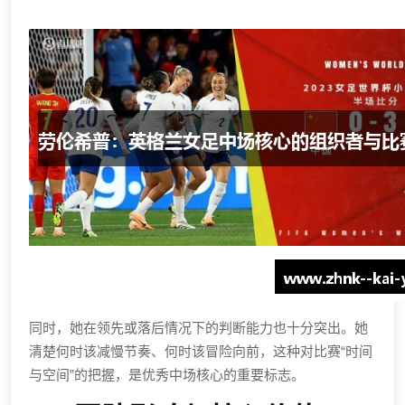
同时，她在领先或落后情况下的判断能力也十分突出。她
清楚何时该减慢节奏、何时该冒险向前，这种对比赛“时间
与空间”的把握，是优秀中场核心的重要标志。