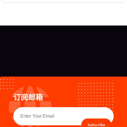
订阅邮箱
Subscribe