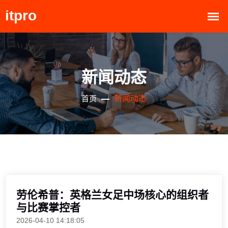
新闻动态
新闻动态
首页
劳伦希普：英格兰女足中场核心的组织者
与比赛掌控者
2026-04-10 14:18:05