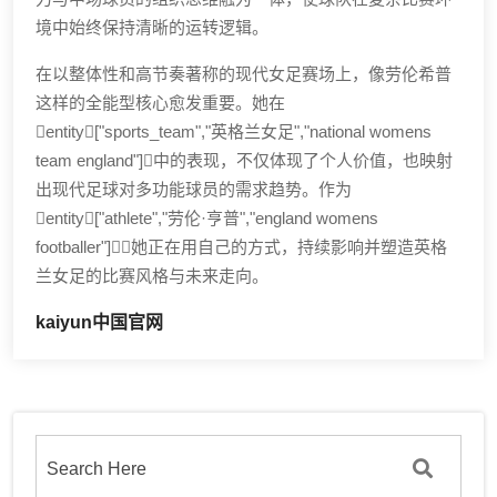
境中始终保持清晰的运转逻辑。
在以整体性和高节奏著称的现代女足赛场上，像劳伦希普
这样的全能型核心愈发重要。她在
entity["sports_team","英格兰女足","national womens
team england"]中的表现，不仅体现了个人价值，也映射
出现代足球对多功能球员的需求趋势。作为
entity["athlete","劳伦·亨普","england womens
footballer"]，她正在用自己的方式，持续影响并塑造英格
兰女足的比赛风格与未来走向。
kaiyun中国官网