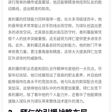
进行简单的横传或直塞球，他还能够精准地找到队友的跑
动路线，送出精准的助攻。
奥利塞的控球能力同样值得一提。在众多顶级球员中，他
的盘带技术常常能让对手防线出现空隙，为球队创造出更
多的进攻空间。尤其是在面对高压防守时，奥利塞能够凭
借个人的技术突破重围，这无疑将为拜仁提供更多进攻手
段。此外，奥利塞还具备良好的远射能力，他的射门不单
单依靠力量，更注重角度和精度，这将大大提高拜仁在禁
区外进攻时的威胁性。
奥利塞的职业态度和团队合作精神也是他的一大优点。尽
管年纪尚轻，他已经展现出了很高的职业素养，并且始终
能够保持在高水平的竞技状态。他与队友的默契配合也逐
渐加深，这使得他在球队中的作用更加重要。拜仁在签下
奥利塞时，除了看中他的个人能力外，还看中了他能够快
速融入球队并为球队带来整体战术提升的潜力。