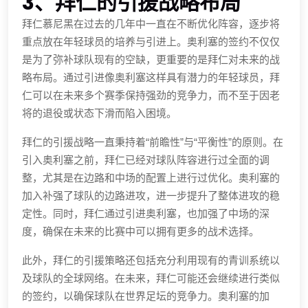
3、拜仁的引援战略布局
拜仁慕尼黑在过去的几年中一直在不断优化阵容，逐步将
重点放在年轻球员的培养与引进上。奥利塞的签约不仅仅
是为了弥补球队现有的空缺，更重要的是拜仁对未来的战
略布局。通过引进像奥利塞这样具有潜力的年轻球员，拜
仁可以在未来多个赛季保持强劲的竞争力，而不至于因老
将的退役或状态下滑而陷入困境。
拜仁的引援战略一直秉持着“前瞻性”与“平衡性”的原则。在
引入奥利塞之前，拜仁已经对球队阵容进行过全面的调
整，尤其是在边路和中场的配置上进行过优化。奥利塞的
加入补强了球队的边路进攻，进一步提升了整体进攻的稳
定性。同时，拜仁通过引进奥利塞，也加强了中场的深
度，确保在未来的比赛中可以拥有更多的战术选择。
此外，拜仁的引援策略还包括充分利用现有的青训系统以
及球队的全球网络。在未来，拜仁可能还会继续进行类似
的签约，以确保球队在世界足坛的竞争力。奥利塞的加