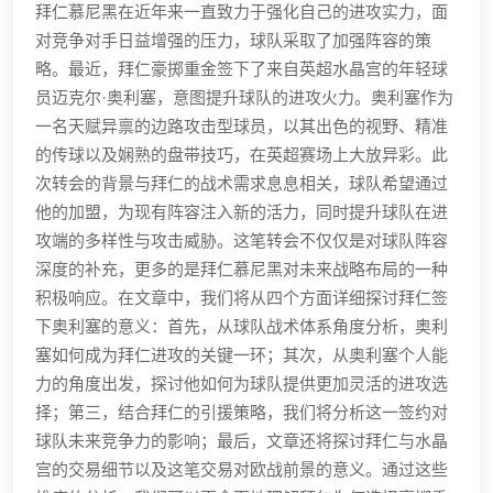
拜仁慕尼黑在近年来一直致力于强化自己的进攻实力，面
对竞争对手日益增强的压力，球队采取了加强阵容的策
略。最近，拜仁豪掷重金签下了来自英超水晶宫的年轻球
员迈克尔·奥利塞，意图提升球队的进攻火力。奥利塞作为
一名天赋异禀的边路攻击型球员，以其出色的视野、精准
的传球以及娴熟的盘带技巧，在英超赛场上大放异彩。此
次转会的背景与拜仁的战术需求息息相关，球队希望通过
他的加盟，为现有阵容注入新的活力，同时提升球队在进
攻端的多样性与攻击威胁。这笔转会不仅仅是对球队阵容
深度的补充，更多的是拜仁慕尼黑对未来战略布局的一种
积极响应。在文章中，我们将从四个方面详细探讨拜仁签
下奥利塞的意义：首先，从球队战术体系角度分析，奥利
塞如何成为拜仁进攻的关键一环；其次，从奥利塞个人能
力的角度出发，探讨他如何为球队提供更加灵活的进攻选
择；第三，结合拜仁的引援策略，我们将分析这一签约对
球队未来竞争力的影响；最后，文章还将探讨拜仁与水晶
宫的交易细节以及这笔交易对欧战前景的意义。通过这些