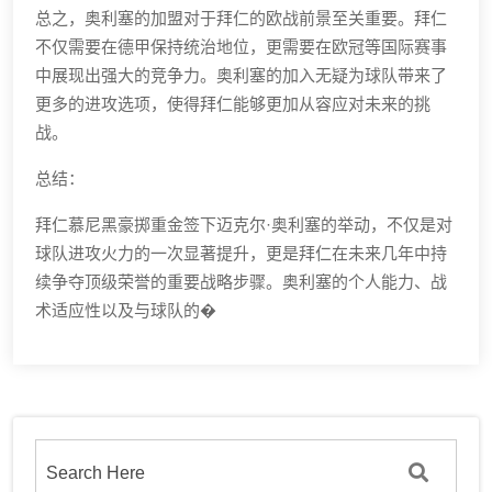
总之，奥利塞的加盟对于拜仁的欧战前景至关重要。拜仁
不仅需要在德甲保持统治地位，更需要在欧冠等国际赛事
中展现出强大的竞争力。奥利塞的加入无疑为球队带来了
更多的进攻选项，使得拜仁能够更加从容应对未来的挑
战。
总结：
拜仁慕尼黑豪掷重金签下迈克尔·奥利塞的举动，不仅是对
球队进攻火力的一次显著提升，更是拜仁在未来几年中持
续争夺顶级荣誉的重要战略步骤。奥利塞的个人能力、战
术适应性以及与球队的�