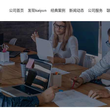
公司首页
发现kaiyun
经典案例
新闻动态
公司服务
联