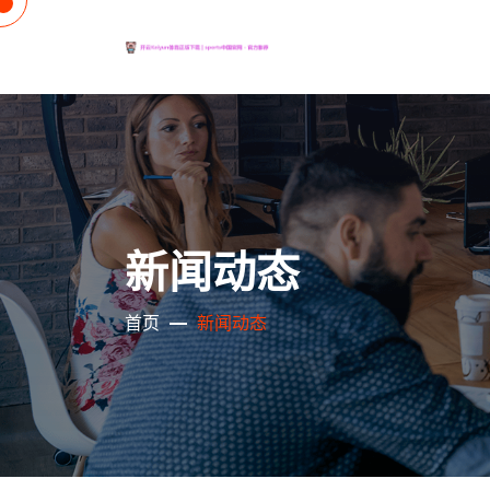
新闻动态
首页
新闻动态