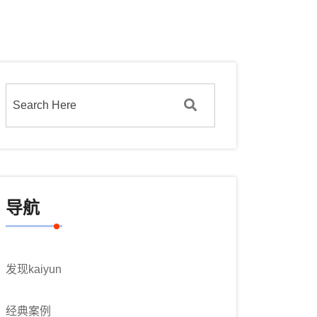
导航
发现kaiyun
经典案例