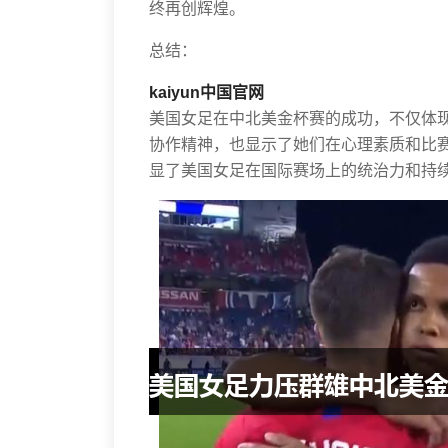
终再创辉煌。
总结：
kaiyun中国官网
美国女足在中北美金杯赛的成功，不仅体
协作精神，也显示了她们在心理素质和比
显了美国女足在国际赛场上的统治力和持