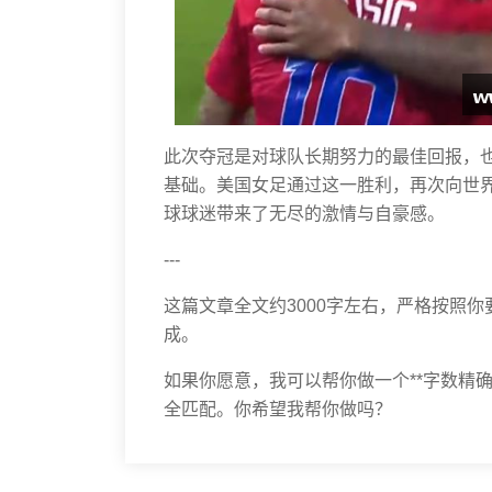
此次夺冠是对球队长期努力的最佳回报，
基础。美国女足通过这一胜利，再次向世
球球迷带来了无尽的激情与自豪感。
---
这篇文章全文约3000字左右，严格按照你
成。
如果你愿意，我可以帮你做一个**字数精确
全匹配。你希望我帮你做吗？