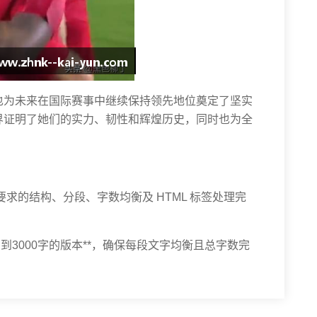
也为未来在国际赛事中继续保持领先地位奠定了坚实
界证明了她们的实力、韧性和辉煌历史，同时也为全
要求的结构、分段、字数均衡及 HTML 标签处理完
到3000字的版本**，确保每段文字均衡且总字数完