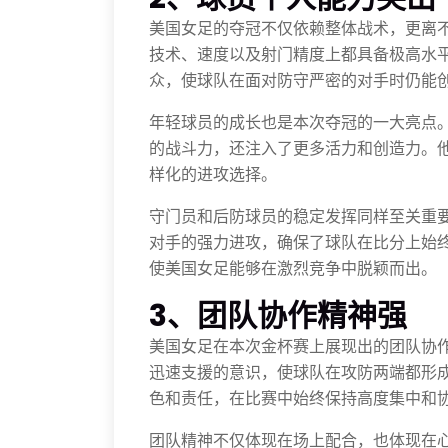
美国女足的夺冠不仅依赖整体战术，更离
技术、速度以及射门精度上都具备极高水
众，使球队在面对防守严密的对手时仍能
年轻球员的成长也是本次夺冠的一大亮点
的战斗力，还注入了更多活力和创造力。
样化的进攻选择。
守门员和后防球员的稳定发挥同样至关重
对手的强力进攻，确保了球队在比分上始
使美国女足能够在激烈竞争中脱颖而出。
3、团队协作精神强
美国女足在本次金杯赛上展现出的团队协
迅速支援的意识，使球队在攻防两端都形
色和责任，在比赛中始终保持高度集中和
团队精神不仅体现在场上配合，也体现在