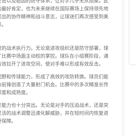
反击以及稳固的防守体系，让对手几乎无从招架。此
的最好肯定，也为未来继续在国际赛场上保持领先地
现出的协作精神和战斗意志，让球迷们再次感受到美
采。
度的战术执行力。无论是进攻组织还是防守部署，球
了比赛中场面主动权的掌控。球队在小组赛阶段，通
有效拉开了进攻空间，使对手难以形成有效反击。
视野和传球能力，形成了高效的攻防转换。球员们能
为前锋创造了大量射门机会。比赛中的多次精准长传
深度和成熟度。
变能力也十分突出。无论是对手的压迫战术，还是突
灵活的战术调整迅速化解威胁，并在短时间内恢复进
要保障。