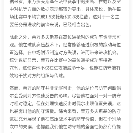
据来看，莱万多夫斯基在法甲赛季中的抢断、拦截以及空
中对抗等方面的数据表现都较为突出。具体来说，他在每
场比赛中平均完成1.5次抢断和0.8次拦截，这对于一名主
要任务是进攻的前锋来说，已经相当出色。
除此之外，莱万多夫斯基在高位逼抢时的成功率也非常可
观。他在球队高压战术下，经常能够通过积极的跑动与位
置选择，在中场附近制造对方失误，进而带来进攻机会。
统计数据显示，莱万在比赛中的高位逼抢成功率接近
70%，这使得他不仅在进攻端威胁十足，也能在防守端有
效地干扰对方的组织与传球。
然而，莱万的防守并非无懈可击，他的站位与防守判断偶
尔会受到对方快速反击的影响。尽管他在面对一对一防守
时相对稳定，但在处理快速反击时偶尔出现位置失误，这
也暴露出他的防守短板。综合来看，莱万多夫斯基的防守
数据充分展现了他在高压战术中的防守价值，但在个别场
次中的失误，也提醒我们他在防守端的全面性仍然有待提