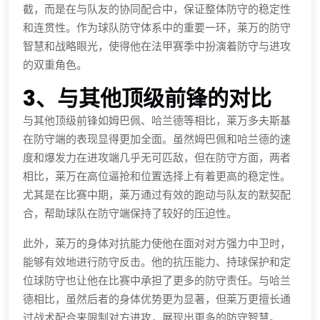
截，而是在与队友的协同配合中，保证整体防守的稳定性
和连贯性。作为球队防守体系中的重要一环，莱万的防守
智慧和战略眼光，使得他在法甲赛季中扮演着防守与进攻
的双重角色。
3、与其他顶级前锋的对比
与其他顶级前锋如姆巴佩、哈兰德等相比，莱万多夫斯基
在防守端的表现显得更加全面。虽然姆巴佩和哈兰德的速
度和爆发力在进攻端几乎无可匹敌，但在防守方面，两者
相比，莱万在高位逼抢和位置选择上有着更高的稳定性。
尤其是在比赛中期，莱万通过有效的跑动与队友的默契配
合，帮助球队在防守端保持了较好的压迫性。
此外，莱万的身体对抗能力使他在面对对方强力中卫时，
能够有效地进行防守反击。他的抗压能力、持球保护和定
位球防守也让他在比赛中承担了更多的防守责任。与哈兰
德相比，虽然后者的身体优势更为显著，但莱万更擅长通
过战术配合来限制对方进攻，展现出更多的防守智慧。