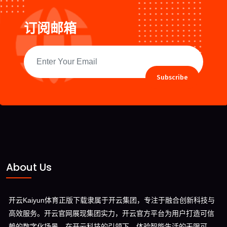
订阅邮箱
Subscribe
About Us
开云Kaiyun体育正版下载隶属于开云集团，专注于融合创新科技与
高效服务。开云官网展现集团实力，开云官方平台为用户打造可信
赖的数字化场景。在开云科技的引领下，体验智能生活的无限可