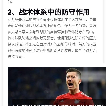
高。
2、战术体系中的防守作用
莱万多夫斯基的防守价值不仅仅体现在个人数据上，更重
要的是他在球队战术体系中的角色。作为一名前锋，莱万
多夫斯基常常参与到球队的高位逼抢和整体防守布局中。
他与球队防线之间的默契配合，使得球队在防守端的压力
得以减轻。特别是在面对对方的后场传球时，莱万的前压
逼抢有效地限制了对方中场组织者的发挥，破坏了对方的
进攻节奏。