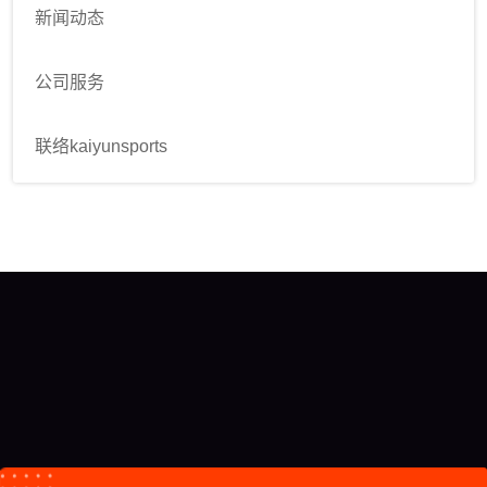
新闻动态
公司服务
联络kaiyunsports