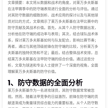
文章摘要：本文将从数据和战术的角度，对莱万多夫斯基
在法甲赛季中的防守端表现进行全面的分析与评估。通过
对其防守数据的细致剖析、战术应用的探讨以及与其他球
员对比的方式，文章揭示了莱万多夫斯基在法甲比赛中的
防守贡献及其战术价值。首先，从其个人防守数据出发，
分析他在防守端的成功率与表现；其次，结合球队战术体
系，探讨莱万多夫斯基如何与队友配合，影响比赛节奏；
再者，通过与其他顶级前锋在防守端的比较，分析莱万多
夫斯基的独特优势和不足；最后，结合整体战术安排，总
结莱万多夫斯基在法甲防守端的综合价值。通过这些分
析，文章为球迷和专业人士提供了一个深度的视角，全面
理解莱万多夫斯基的防守价值。
1、防守数据的全面分析
莱万多夫斯基作为一名进攻球员，其防守数据常常被忽
视。然而，随着法甲竞争的日益激烈，前锋在防守端的贡
献逐渐成为衡量球员综合能力的重要标准。从个人防守数