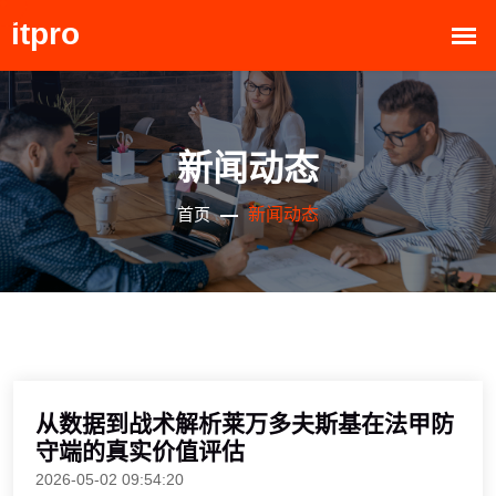
新闻动态
新闻动态
首页
从数据到战术解析莱万多夫斯基在法甲防
守端的真实价值评估
2026-05-02 09:54:20