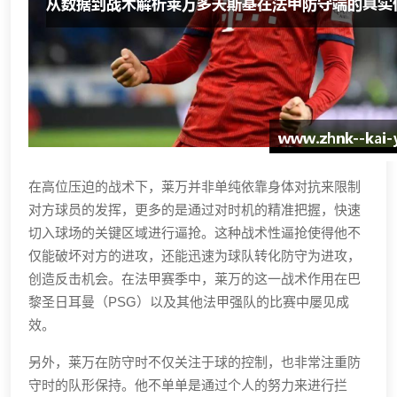
在高位压迫的战术下，莱万并非单纯依靠身体对抗来限制
对方球员的发挥，更多的是通过对时机的精准把握，快速
切入球场的关键区域进行逼抢。这种战术性逼抢使得他不
仅能破坏对方的进攻，还能迅速为球队转化防守为进攻，
创造反击机会。在法甲赛季中，莱万的这一战术作用在巴
黎圣日耳曼（PSG）以及其他法甲强队的比赛中屡见成
效。
另外，莱万在防守时不仅关注于球的控制，也非常注重防
守时的队形保持。他不单单是通过个人的努力来进行拦