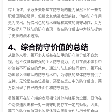
综上所述，莱万多夫斯基在防守端的能力虽然不如一些专
职后卫那般强悍，但相比其他进攻型前锋，他的防守作用
更为突出。凭借出色的战术理解和高效的防守动作，莱万
不仅提升了球队的防守表现，也在防守反击中为球队提供
了更多的战术选择。
4、综合防守价值的总结
从整体来看，莱万多夫斯基在法甲的防守端价值不容忽
视。他不仅具备较强的个人防守能力，而且在战术体系中
扮演着不可或缺的角色。通过与队友的协同合作，莱万成
功地融入到球队的防守战术中，为球队的整体防守提供了
支持。无论是在高位逼抢，还是在反击中的防守反应，莱
万都展现了自己的多面性和防守智慧。
尽管莱万在防守端的表现相较其他前锋更为全面，但他在
个别快速反击和一对一防守时仍存在一定的短板。因此，
莱万的防守价值更多的是体现在团队合作与战术配合中，