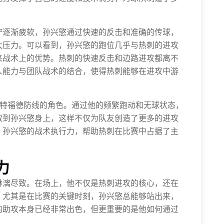
守逐渐疲软，孙兴慜通过快速的反击和准确的传球，
大压力。可以看到，孙兴慜的跑位几乎与热刺的进攻
来战术上的优势。热刺的快速反击和边路进攻都离不
人能力与团队战术的结合，使得热刺能够在进攻中游
伦特福德防线的角色。通过他的频繁跑动和无球状态，
散到孙兴慜身上，这样不仅为队友创造了更多的进攻
，孙兴慜的战术执行力，帮助热刺在比赛中占据了主
力
淋漓尽致。在场上，他不仅是热刺进攻的核心，还在
。尤其是在比赛的关键时刻，孙兴慜总能够站出来，
的助攻本身已经非常出色，但更重要的是他如何通过