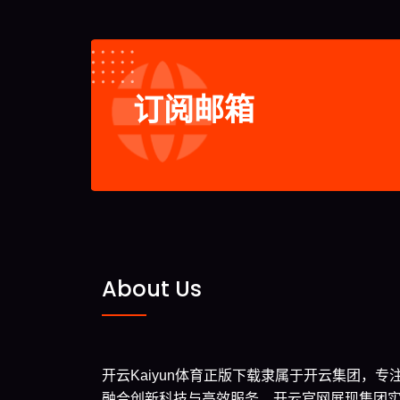
订阅邮箱
About Us
开云Kaiyun体育正版下载隶属于开云集团，专
融合创新科技与高效服务。开云官网展现集团