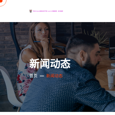
新闻动态
首页
新闻动态