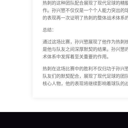
热刺的这种团队配合展现了现代足球的精
作。孙兴慜不仅仅是一个个人能力突出的
的表现再一次证明了热刺的整体战术体系
总结：
通过这场比赛，孙兴慜展现了他作为热刺
是他与队友之间深厚默契的结果。孙兴慜
术体系中发挥着至关重要的作用。
热刺在这场比赛中的胜利不仅归功于孙兴
队友们的默契配合，展现了现代足球的团
核心人物，他的表现将继续影响着球队的