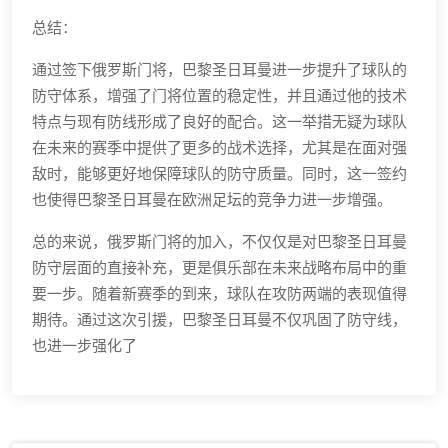
总结：
通过签下俄罗斯门将，巴黎圣日耳曼进一步提升了球队的
防守体系，增强了门将位置的稳定性，并且通过他的技术
特点与现有防线形成了良好的配合。这一举措无疑为球队
在未来的赛季中提供了更多的战术选择，尤其是在面对强
敌时，能够更好地保障球队的防守质量。同时，这一签约
也使得巴黎圣日耳曼在欧洲足坛的竞争力进一步增强。
总的来说，俄罗斯门将的加入，不仅仅是对巴黎圣日耳曼
防守层面的直接补充，更是俱乐部在未来战略布局中的重
要一步。随着新赛季的到来，球队在攻防两端的表现值得
期待。通过这次引援，巴黎圣日耳曼不仅巩固了防守线，
也进一步强化了