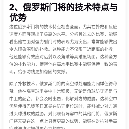
2、俄罗斯门将的技术特点与
优势
这位俄罗斯门将的技术特点相当全面，尤其在扑救和反应
速度方面展现出了极高的水平。分析其过去的比赛，能够
看出他在面对强力射门时的表现尤为突出，常常能够做出
令人印象深刻的扑救。这种能力不仅限于近距离的扑救，
他还能够有效应对远射以及角球等高难度场面。这种全方
位的扑救能力，使得他在高水平比赛中能够保持一致的表
现，给予防线更加稳固的支撑。
除了扑救技术，俄罗斯门将的高空球处理能力同样值得称
赞。他在高空球争夺中非常积极，无论是角球防守还是与
中卫的配合，都会及时出击，化解对方的威胁。这种空中
优势使得巴黎圣日耳曼在防守定位球时，能够减少对方通
过头球进攻的威胁。对比现有阵容中的其他门将，俄罗斯
门将无疑在这一点上具有更高的优势，能够在对抗对手高
空球进攻时提供更有力的支持。