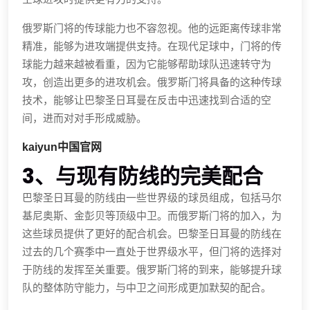
俄罗斯门将的传球能力也不容忽视。他的远距离传球非常
精准，能够为进攻端提供支持。在现代足球中，门将的传
球能力越来越被看重，因为它能够帮助球队迅速转守为
攻，创造出更多的进攻机会。俄罗斯门将具备的这种传球
技术，能够让巴黎圣日耳曼在反击中迅速找到合适的空
间，进而对对手形成威胁。
kaiyun中国官网
3、与现有防线的完美配合
巴黎圣日耳曼的防线由一些世界级的球员组成，包括马尔
基尼奥斯、金彭贝等顶级中卫。而俄罗斯门将的加入，为
这些球员提供了更好的配合机会。巴黎圣日耳曼的防线在
过去的几个赛季中一直处于世界级水平，但门将的选择对
于防线的发挥至关重要。俄罗斯门将的到来，能够提升球
队的整体防守能力，与中卫之间形成更加默契的配合。