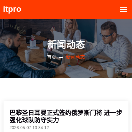
新闻动态
新闻动态
首页
巴黎圣日耳曼正式签约俄罗斯门将 进一步
强化球队防守实力
2026-05-07 13:34:12