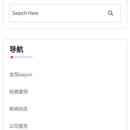
导航
发现kaiyun
经典案例
新闻动态
公司服务