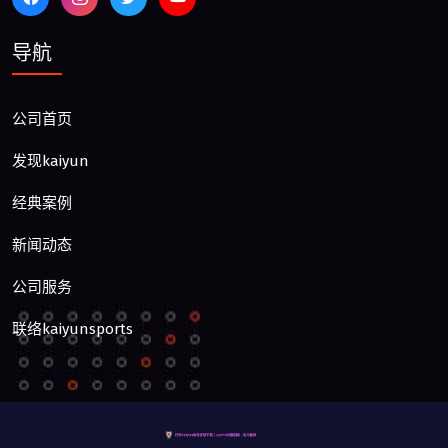
导航
公司首页
发现kaiyun
经典案例
新闻动态
公司服务
联络kaiyunsports