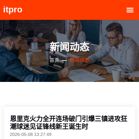
新闻动态
新闻动态
首页
恩里克火力全开连场破门引爆三镇进攻狂
潮球迷见证锋线新王诞生时
2026-05-08 13:27:49