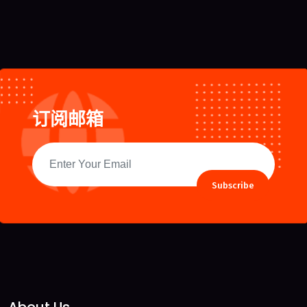
订阅邮箱
Subscribe