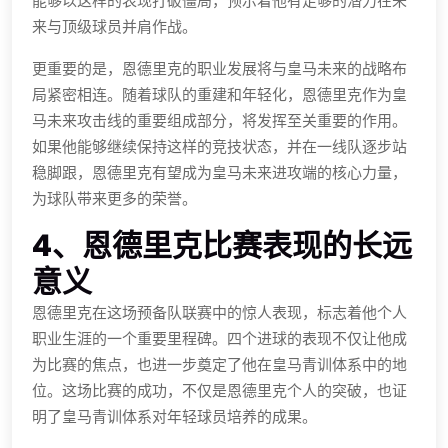
能够以这样的表现打破僵局，预示着他有足够的潜力在未
来与顶级球员并肩作战。
更重要的是，恩德里克的职业发展将与皇马未来的战略布
局紧密相连。随着球队的重建和年轻化，恩德里克作为皇
马未来攻击线的重要组成部分，将发挥至关重要的作用。
如果他能够继续保持这样的竞技状态，并在一线队逐步站
稳脚跟，恩德里克有望成为皇马未来进攻端的核心力量，
为球队带来更多的荣誉。
4、恩德里克比赛表现的长远
意义
恩德里克在这场预备队联赛中的惊人表现，标志着他个人
职业生涯的一个重要里程碑。四个进球的表现不仅让他成
为比赛的焦点，也进一步奠定了他在皇马青训体系中的地
位。这场比赛的成功，不仅是恩德里克个人的突破，也证
明了皇马青训体系对年轻球员培养的成果。