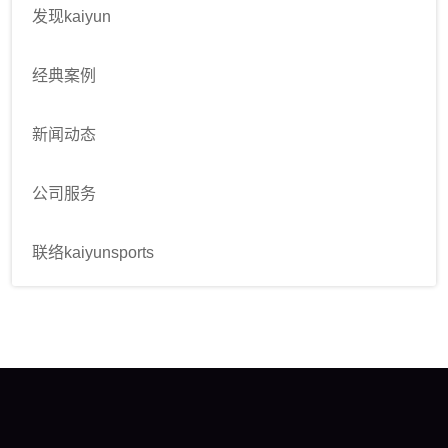
发现kaiyun
经典案例
新闻动态
公司服务
联络kaiyunsports