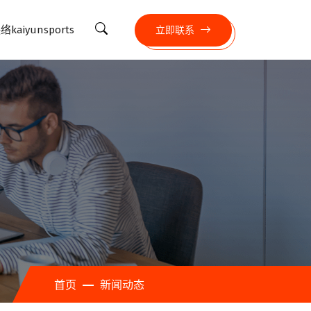
络kaiyunsports
立即联系
首页
新闻动态