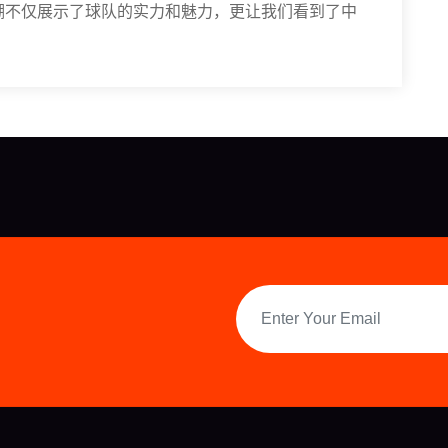
棚不仅展示了球队的实力和魅力，更让我们看到了中