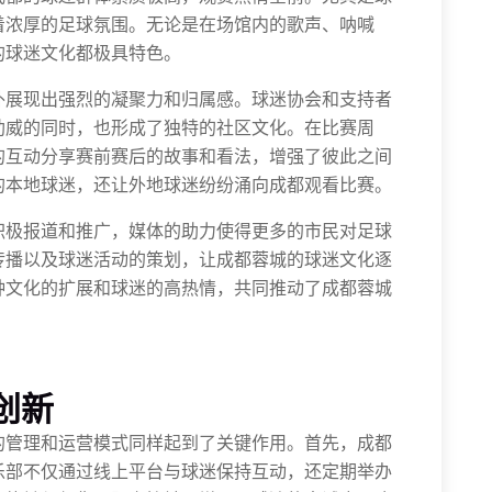
着浓厚的足球氛围。无论是在场馆内的歌声、呐喊
的球迷文化都极具特色。
外展现出强烈的凝聚力和归属感。球迷协会和支持者
助威的同时，也形成了独特的社区文化。在比赛周
的互动分享赛前赛后的故事和看法，增强了彼此之间
的本地球迷，还让外地球迷纷纷涌向成都观看比赛。
积极报道和推广，媒体的助力使得更多的市民对足球
传播以及球迷活动的策划，让成都蓉城的球迷文化逐
种文化的扩展和球迷的高热情，共同推动了成都蓉城
创新
的管理和运营模式同样起到了关键作用。首先，成都
乐部不仅通过线上平台与球迷保持互动，还定期举办