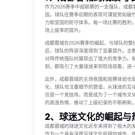
作为2026赛季中超联赛的一支强队，成
因。球队在赛季初期的表现可谓是势如破
力和坚固的防守体系。每一场比赛的胜利
场上座率的提升。
成都蓉城在2026赛季的崛起，与球队的
后，球队的阵容深度得到了显著提升。主
对阵传统强队时展现出了强大的竞争力。
刻，都吸引了大量球迷来到现场观看，进
此外，成都蓉城的主场氛围和观赛体验也
化，球队也注重细节的营造，从球迷的互
仅是一个竞技场，而是成为了一个城市文
的高涨热情，推动了上座纪录的不断刷新
2、球迷文化的崛起与
成都蓉城的球迷文化近年来得到了极大的
作为一个具有深厚足球文化底蕴的城市，