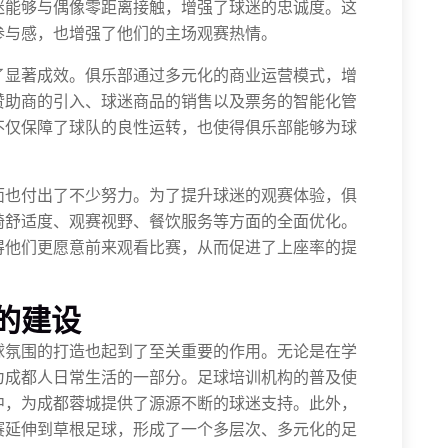
迷能够与偶像零距离接触，增强了球迷的忠诚度。这
参与感，也增强了他们的主场观赛热情。
了显著成效。俱乐部通过多元化的商业运营模式，增
赞助商的引入、球迷商品的销售以及票务的智能化管
不仅保障了球队的良性运转，也使得俱乐部能够为球
面也付出了不少努力。为了提升球迷的观赛体验，俱
椅舒适度、观赛视野、餐饮服务等方面的全面优化。
得他们更愿意前来观看比赛，从而促进了上座率的提
的建设
球氛围的打造也起到了至关重要的作用。无论是在学
为成都人日常生活的一部分。足球培训机构的普及使
中，为成都蓉城提供了源源不断的球迷支持。此外，
赛延伸到草根足球，形成了一个多层次、多元化的足