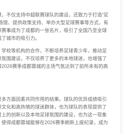
献，不仅支持中超联赛球队的建设，还致力于打造“足
球场馆、提供政策支持、举办大型足球赛事等方式，有
球赛事成为了成都的一张名片，吸引了全国乃至全球
强了城市的吸引力。
、学校等机构的合作，不断培养足球青少年，推动足
球氛围建设，不仅培养了更多的本地球迷，也增强了
2026赛季成都蓉城的主场气氛达到了前所未有的高
是多方面因素共同作用的结果。球队的优异成绩吸引
球文化和高热情的球迷群体，也为球队的表现提供了
营上的创新以及本地足球氛围的建设，也为这一现象
使得成都蓉城能够在2026赛季刷新上座纪录，成为