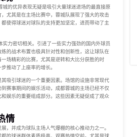
都蓉城的优异表现无疑是吸引大量球迷进场的最直接原
竹，尤其是在主场比赛中，蓉城队展现了强大的攻击
，都使得球迷对球队的支持更加坚定，进而带动了主
整体实力密切相关。引进了一些实力强劲的国内外球员
教练的战术布置也极具针对性和创新性，这让球队在
每一场精彩的比赛，尤其是逆转和大比分获胜的时
一步推动了上座率的增长。
是其吸引球迷的一个重要因素。场馆的设施非常现代
动到赛事期间的娱乐活动，成都蓉城的主场已经不仅
化和娱乐的重要组成部分。这些因素无疑促成了观众
。
热情
发展，并成为球队主场人气爆棚的核心推动力之一。
成都的球迷群体素质极高，观赛热情空前。尤其是球