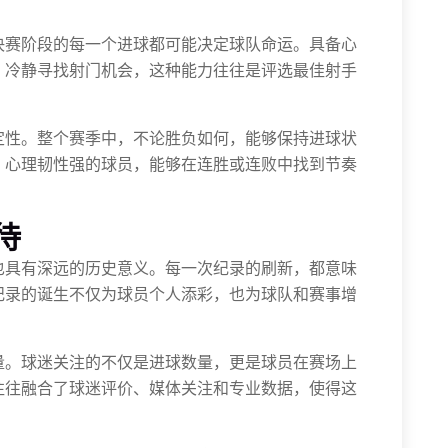
决赛阶段的每一个进球都可能决定球队命运。具备心
，冷静寻找射门机会，这种能力往往是评选最佳射手
定性。整个赛季中，不论胜负如何，能够保持进球状
。心理韧性强的球员，能够在连胜或连败中找到节奏
待
也具有深远的历史意义。每一次纪录的刷新，都意味
纪录的诞生不仅为球员个人添彩，也为球队和赛事增
量。球迷关注的不仅是进球数量，更是球员在赛场上
往往融合了球迷评价、媒体关注和专业数据，使得这