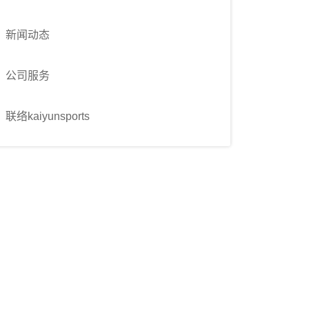
新闻动态
公司服务
联络kaiyunsports