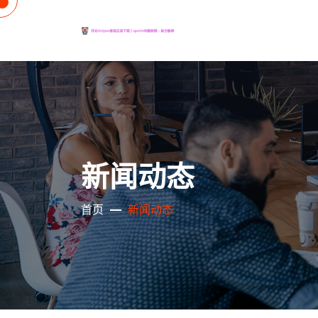
新闻动态
首页
新闻动态