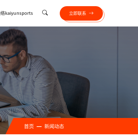
络kaiyunsports
立即联系
首页
新闻动态