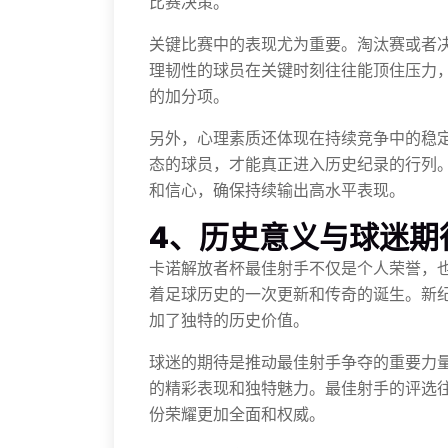
比赛决策。
关键比赛中的表现尤为重要。淘汰赛或者
理韧性的球员在关键时刻往往能顶住压力
的加分项。
另外，心理素质还体现在持续竞争中的稳
态的球员，才能真正进入历史纪录的行列
和信心，确保持续输出高水平表现。
4、历史意义与球迷期
卡诺解放者杯最佳射手不仅是个人荣誉，
着足球历史的一次更新和传奇的诞生。新
加了独特的历史价值。
球迷的期待是推动最佳射手争夺的重要力
的精彩表现和独特魅力。最佳射手的评选
份荣耀更加全面和权威。