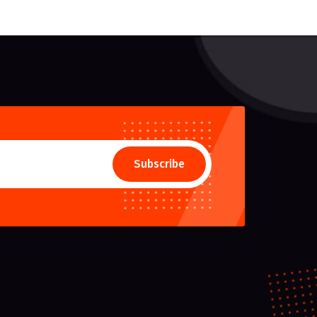
Subscribe