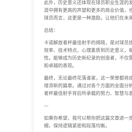
此外，历史意义还体现在球员职业生涯的
涯中拥有更高的声望和更多的商业价值，
球员而言，这更是一种激励，让他们在未
总结：
卡诺解放者杯最佳射手的揭晓，是对球员
效率、技术特点、心理素质到历史意义，
性。能够成为历史新纪录的创造者，不仅
和卓越的表现。
最终，无论最终花落谁家，这一荣誉都将
增添新的篇章。通过对各个方面的全面分
者杯最佳射手背后所承载的努力、智慧与
---
如果你希望，我可以帮你把这篇文章进一步扩
细，保持逻辑紧密和段落均衡。