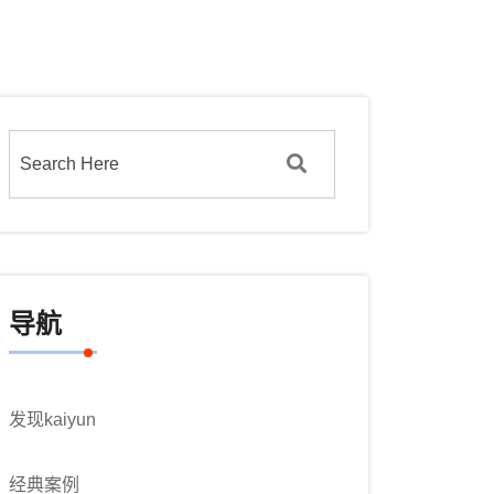
导航
发现kaiyun
经典案例