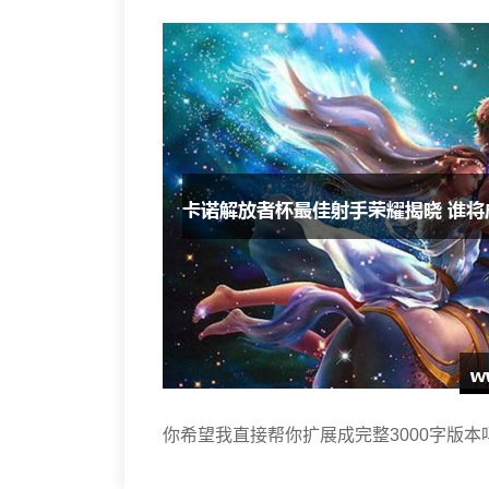
你希望我直接帮你扩展成完整3000字版本