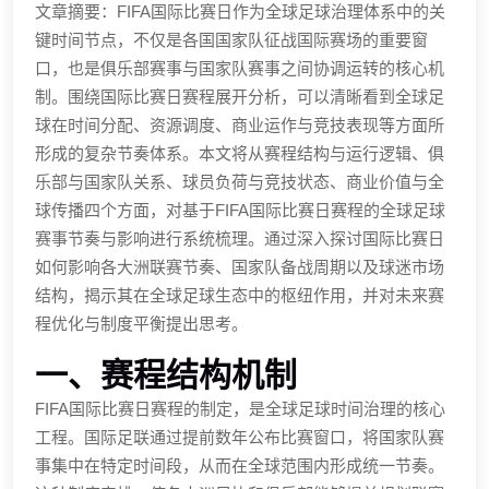
文章摘要：FIFA国际比赛日作为全球足球治理体系中的关
键时间节点，不仅是各国国家队征战国际赛场的重要窗
口，也是俱乐部赛事与国家队赛事之间协调运转的核心机
制。围绕国际比赛日赛程展开分析，可以清晰看到全球足
球在时间分配、资源调度、商业运作与竞技表现等方面所
形成的复杂节奏体系。本文将从赛程结构与运行逻辑、俱
乐部与国家队关系、球员负荷与竞技状态、商业价值与全
球传播四个方面，对基于FIFA国际比赛日赛程的全球足球
赛事节奏与影响进行系统梳理。通过深入探讨国际比赛日
如何影响各大洲联赛节奏、国家队备战周期以及球迷市场
结构，揭示其在全球足球生态中的枢纽作用，并对未来赛
程优化与制度平衡提出思考。
一、赛程结构机制
FIFA国际比赛日赛程的制定，是全球足球时间治理的核心
工程。国际足联通过提前数年公布比赛窗口，将国家队赛
事集中在特定时间段，从而在全球范围内形成统一节奏。