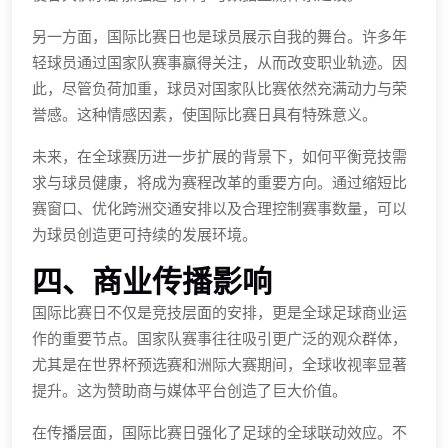
另一方面，国际比赛日也是球员展示自我的舞台。许多年
轻球员通过国家队赛事赢得关注，从而改变职业轨迹。因
此，尽管负荷加重，球员对国家队比赛依然充满动力与荣
誉感。这种情感因素，使国际比赛日具有特殊意义。
未来，在全球赛历进一步扩展的背景下，如何平衡竞技需
求与球员健康，将成为赛程改革的重要方向。通过缩短比
赛窗口、优化跨洲交通安排以及合理控制赛事数量，可以
为球员创造更可持续的发展环境。
四、商业传播影响
国际比赛日不仅是竞技层面的安排，更是全球足球商业运
作的重要节点。国家队赛事往往吸引更广泛的观众群体，
尤其是在世界杯预选赛和洲际大赛期间，全球收视率显著
提升。这为赞助商与媒体平台创造了巨大价值。
在传播层面，国际比赛日强化了足球的全球联动效应。不