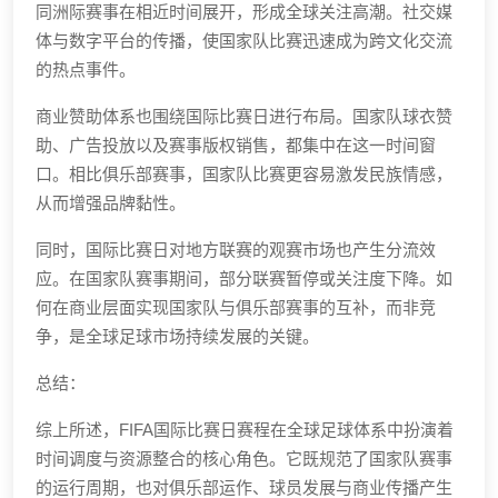
同洲际赛事在相近时间展开，形成全球关注高潮。社交媒
体与数字平台的传播，使国家队比赛迅速成为跨文化交流
的热点事件。
商业赞助体系也围绕国际比赛日进行布局。国家队球衣赞
助、广告投放以及赛事版权销售，都集中在这一时间窗
口。相比俱乐部赛事，国家队比赛更容易激发民族情感，
从而增强品牌黏性。
同时，国际比赛日对地方联赛的观赛市场也产生分流效
应。在国家队赛事期间，部分联赛暂停或关注度下降。如
何在商业层面实现国家队与俱乐部赛事的互补，而非竞
争，是全球足球市场持续发展的关键。
总结：
综上所述，FIFA国际比赛日赛程在全球足球体系中扮演着
时间调度与资源整合的核心角色。它既规范了国家队赛事
的运行周期，也对俱乐部运作、球员发展与商业传播产生