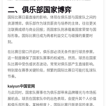
二、俱乐部国家博弈
国际比赛日最直接的影响，体现在俱乐部与国家队之间的
资源博弈。俱乐部作为球员薪资与培养的主体，往往更关
注联赛成绩与商业回报；而国家队则承载着国家荣誉与国
际形象。国际比赛日成为两者利益交汇与碰撞的重要时
刻。
在比赛日窗口开启时，俱乐部必须无条件放行球员参赛，
这一制度确保了国家队赛事的权威性。然而，球员在国家
队比赛中受伤或状态波动，常常对俱乐部产生直接影响。
特别是在赛季关键阶段，频繁的国际比赛日可能打乱球队
节奏。
kaiyun中国官网
与此同时，国家队赛事也为俱乐部带来品牌曝光与市场拓
展机会。球员在国家队中的出色表现，会提升其个人价值
和俱乐部形象。某种程度上，国际比赛日既是风险来源，