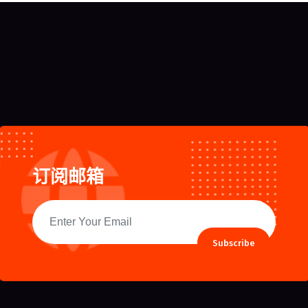
订阅邮箱
Subscribe