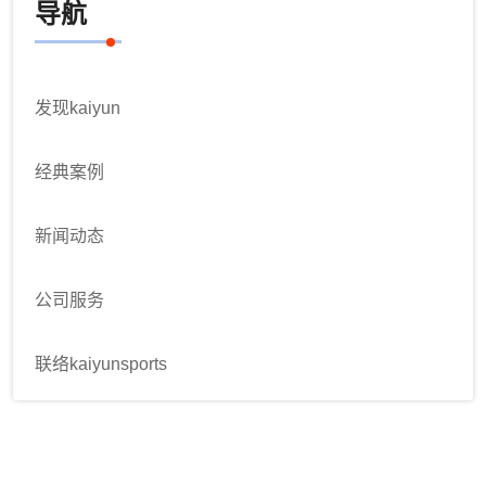
导航
发现kaiyun
经典案例
新闻动态
公司服务
联络kaiyunsports