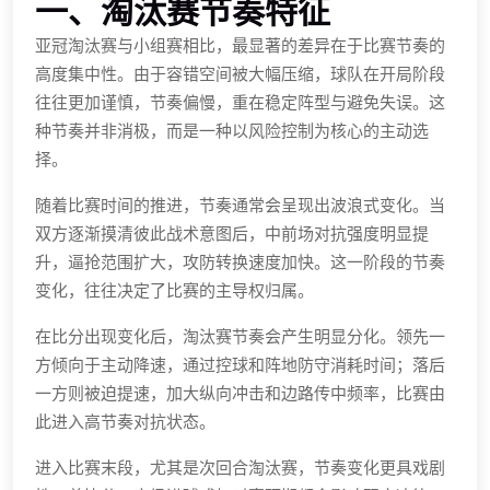
一、淘汰赛节奏特征
亚冠淘汰赛与小组赛相比，最显著的差异在于比赛节奏的
高度集中性。由于容错空间被大幅压缩，球队在开局阶段
往往更加谨慎，节奏偏慢，重在稳定阵型与避免失误。这
种节奏并非消极，而是一种以风险控制为核心的主动选
择。
随着比赛时间的推进，节奏通常会呈现出波浪式变化。当
双方逐渐摸清彼此战术意图后，中前场对抗强度明显提
升，逼抢范围扩大，攻防转换速度加快。这一阶段的节奏
变化，往往决定了比赛的主导权归属。
在比分出现变化后，淘汰赛节奏会产生明显分化。领先一
方倾向于主动降速，通过控球和阵地防守消耗时间；落后
一方则被迫提速，加大纵向冲击和边路传中频率，比赛由
此进入高节奏对抗状态。
进入比赛末段，尤其是次回合淘汰赛，节奏变化更具戏剧