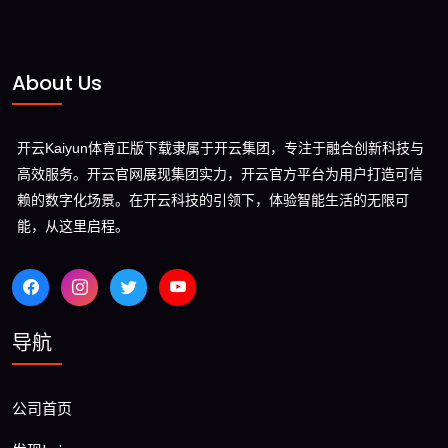
About Us
开云Kaiyun体育正版下载隶属于开云集团，专注于融合创新科技与
高效服务。开云官网展现集团实力，开云官方平台为用户打造可信
赖的数字化场景。在开云科技的引领下，体验智能生活的无限可
能，从这里启程。
导航
公司首页