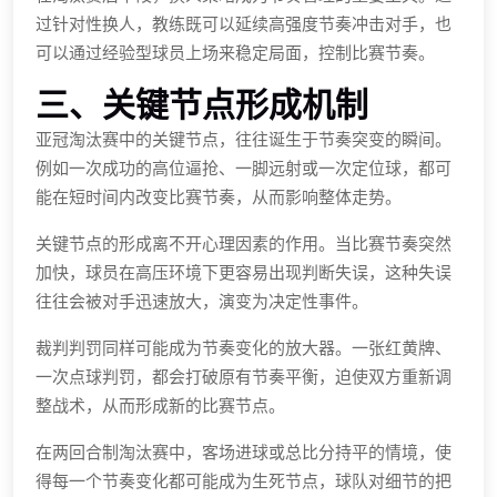
过针对性换人，教练既可以延续高强度节奏冲击对手，也
可以通过经验型球员上场来稳定局面，控制比赛节奏。
三、关键节点形成机制
亚冠淘汰赛中的关键节点，往往诞生于节奏突变的瞬间。
例如一次成功的高位逼抢、一脚远射或一次定位球，都可
能在短时间内改变比赛节奏，从而影响整体走势。
关键节点的形成离不开心理因素的作用。当比赛节奏突然
加快，球员在高压环境下更容易出现判断失误，这种失误
往往会被对手迅速放大，演变为决定性事件。
裁判判罚同样可能成为节奏变化的放大器。一张红黄牌、
一次点球判罚，都会打破原有节奏平衡，迫使双方重新调
整战术，从而形成新的比赛节点。
在两回合制淘汰赛中，客场进球或总比分持平的情境，使
得每一个节奏变化都可能成为生死节点，球队对细节的把