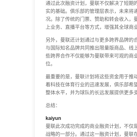
通过此次融资计划，曼联不仅解决了短期
实的基础。俱乐部的管理层表示，未来将
况。除了传统的门票、赞助和转会收入，
上业务、直播平台等方式，增强其全球商
另外，曼联还计划通过与更多跨界品牌的
与国际知名品牌共同推出限量版商品、线
些跨界合作不仅能够为曼联带来可观的商
位。
最重要的是，曼联计划将这些资金用于推
着科技在体育行业的迅速发展，俱乐部希
整体水平，并为球队的长远发展提供更多
总结：
kaiyun
曼联此次成功完成的商业融资计划，不仅
战略的一部分。通过这一融资计划，曼联