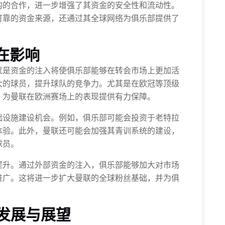
构的合作，进一步增强了其资金的安全性和流动性。
可靠的资金来源，还通过其全球网络为俱乐部提供了
在影响
就是资金的注入将使俱乐部能够在转会市场上更加活
大的球员，提升球队的竞争力。尤其是在欧冠等顶级
，为曼联在欧洲赛场上的表现提供有力保障。
础设施建设机会。例如，俱乐部可能会投资于老特拉
体验。此外，曼联还可能会加强其青训系统的建设，
球员。
提升。通过外部资金的注入，俱乐部能够加大对市场
推广。这将进一步扩大曼联的全球粉丝基础，并为俱
发展与展望