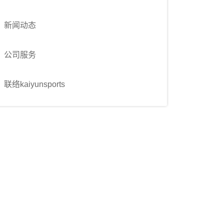
新闻动态
公司服务
联络kaiyunsports