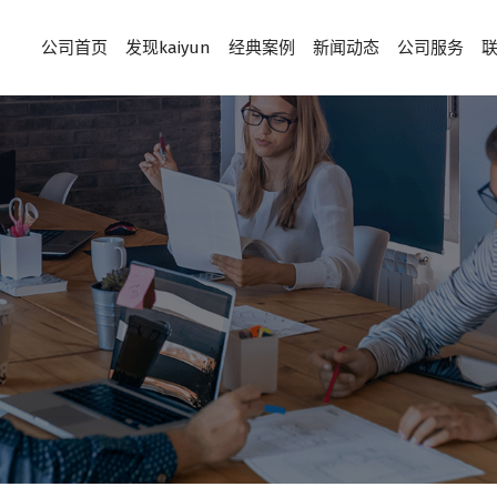
公司首页
发现kaiyun
经典案例
新闻动态
公司服务
联