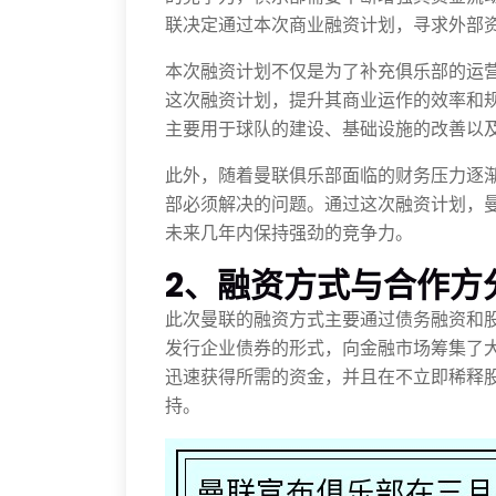
联决定通过本次商业融资计划，寻求外部
本次融资计划不仅是为了补充俱乐部的运
这次融资计划，提升其商业运作的效率和
主要用于球队的建设、基础设施的改善以
此外，随着曼联俱乐部面临的财务压力逐
部必须解决的问题。通过这次融资计划，
未来几年内保持强劲的竞争力。
2、融资方式与合作方
此次曼联的融资方式主要通过债务融资和
发行企业债券的形式，向金融市场筹集了
迅速获得所需的资金，并且在不立即稀释
持。