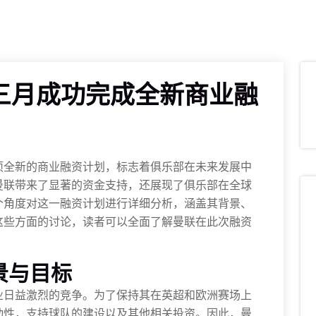
三月成功完成全新商业融
项全新的商业融资计划，标志着俱乐部在未来发展中
曼联带来了显著的资金支持，还展现了俱乐部在全球
个角度对这一融资计划进行详细分析，涵盖其背景、
这些方面的讨论，读者可以全面了解曼联在此次融资
景与目标
业日益激烈的竞争。为了保持其在英超和欧洲赛场上
动性，支持球队的建设以及其他相关投资。因此，曼