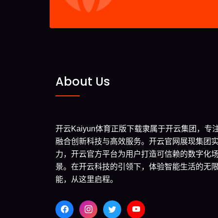
About Us
开云Kaiyun体育正版下载隶属于开云集团，专
融合创新科技与高效服务。开云官网展现集团
力，开云官方平台为用户打造可信赖的数字化
景。在开云科技的引领下，体验智能生活的无
能，从这里启程。