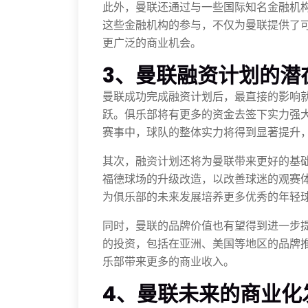
此外，曼联还通过与一些国际知名金融机
这些金融机构的参与，不仅为曼联提供了
更广泛的商业机会。
3、曼联融资计划的潜
曼联成功完成融资计划后，最直接的影响
跃。俱乐部将有更多的资金去签下实力强
赛事中，球队的整体实力将得到显著提升
其次，融资计划还将为曼联带来更好的基
福德球场的升级改造，以改善球迷的观赛
为俱乐部的未来发展培养更多优秀的年轻
同时，曼联的品牌价值也有望得到进一步
的投资，包括在亚洲、美国等地区的品牌
乐部带来更多的商业收入。
4、曼联未来的商业化