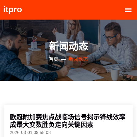
新闻动态
新闻动态
首页
欧冠附加赛焦点战临场信号揭示锋线效率
成最大变数胜负走向关键因素
2026-03-01 09:55:08