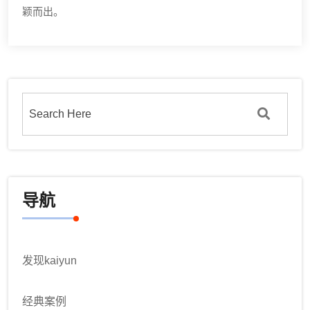
颖而出。
导航
发现kaiyun
经典案例