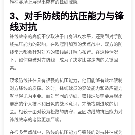
难在赛场上展现出应有的锋线威胁。
3、对手防线的抗压能力与锋
线对抗
锋线效率的高低不仅取决于自身进攻水平，还受到对手防
线抗压能力的影响。在欧冠附加赛的焦点战中，双方的防
线常常都会针对对方的锋线展开精心布置。在这种情况
下，如何突破对方防线，成为了决定比赛走向的关键因
素。
顶级防线往往具有很强的抗压能力，他们能够有效地限制
对方锋线的发挥。这时，锋线球员的突破能力和适应能力
就显得尤为重要。面对坚固的防线，锋线球员需要展现出
更高的个人技术和出色的战术意识，才能找到进攻的机
会。相较于面对较为松散的防守，坚固防线的抗压能力对
锋线效率的考验更加严峻。
在很多焦点战中，防线的抗压能力与锋线的对抗往往成为