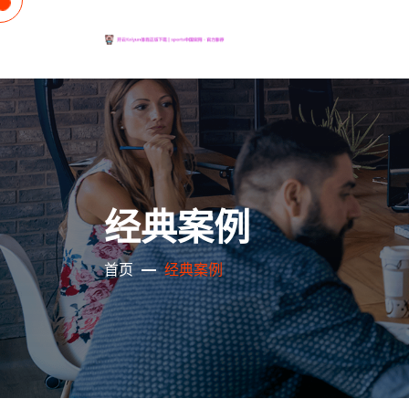
经典案例
首页
经典案例