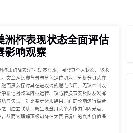
美洲杯表现状态全面评估
赛影响观察
洲杯焦点战表现”为观察样本，围绕其个人状态、战术
估。文章从比赛背景与角色定位切入，分析登贝莱在
；继而深入探讨其在进攻端的爆点作用、无球牵制以
面解析他对整体阵型运转、攻防转换节奏及队友发挥
成功与失误，对比赛走势和结果层面的影响进行综合
辑之间建立联系，既呈现登贝莱个人能力的闪光点，
应，从而为理解顶级边锋在大赛语境中的真实价值提