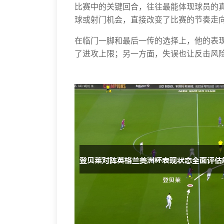
比赛中的关键回合，往往最能体现球员的
球或射门机会，直接改变了比赛的节奏走
在临门一脚和最后一传的选择上，他的表现
了进攻上限；另一方面，失误也让反击风