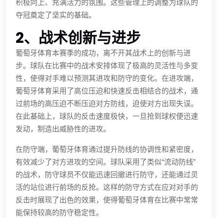
积极向上、充满活力的氛围。这些管理上的调整为球队的
夺冠奠定了坚实的基础。
2、战术创新与进步
葡萄牙体育本赛季的成功，离不开其战术上的创新与进
步。球队在比赛中的战术安排体现了极高的灵活性与多变
性，使得对手难以预测其进攻和防守的变化。在进攻端，
葡萄牙体育采用了高位压迫和快速反击相结合的战术，通
过前场的高压迫不断压迫对方防线，迫使对方出现失误。
在此基础上，球队的反击速度极快，一旦抢到球权便迅速
发动，制造出威胁性的进攻。
在防守端，葡萄牙体育通过提升防线的协调性和紧密度，
有效减少了对方进攻的空间。球队采用了类似“流动防线”
的战术，防守球员不仅能迅速回撤进行防守，还能通过灵
活的站位进行前场的反抢。这样的防守方式在应对对手的
反击时展现了出色的效果，使得葡萄牙体育在比赛中常常
能保持较高的防守稳定性。