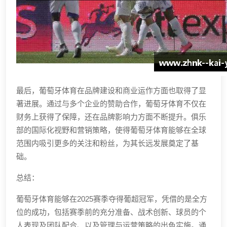
最后，葡萄牙体育在品牌建设和商业运作方面也取得了显
著进展。通过与多个企业的赞助合作，葡萄牙体育不仅在
财务上获得了保障，还在品牌影响力方面不断提升。俱乐
部的国际化视野和营销策略，使得葡萄牙体育能够在全球
范围内吸引更多的关注和粉丝，为其长远发展奠定了基
础。
总结：
葡萄牙体育能够在2025赛季夺得葡超冠军，凭借的是全方
位的成功，包括赛季前的充分准备、战术创新、球员的个
人表现及团队配合、以及管理与运营策略的出色实施。通