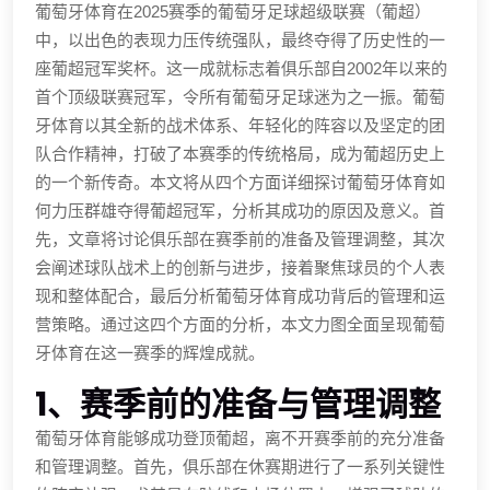
葡萄牙体育在2025赛季的葡萄牙足球超级联赛（葡超）
中，以出色的表现力压传统强队，最终夺得了历史性的一
座葡超冠军奖杯。这一成就标志着俱乐部自2002年以来的
首个顶级联赛冠军，令所有葡萄牙足球迷为之一振。葡萄
牙体育以其全新的战术体系、年轻化的阵容以及坚定的团
队合作精神，打破了本赛季的传统格局，成为葡超历史上
的一个新传奇。本文将从四个方面详细探讨葡萄牙体育如
何力压群雄夺得葡超冠军，分析其成功的原因及意义。首
先，文章将讨论俱乐部在赛季前的准备及管理调整，其次
会阐述球队战术上的创新与进步，接着聚焦球员的个人表
现和整体配合，最后分析葡萄牙体育成功背后的管理和运
营策略。通过这四个方面的分析，本文力图全面呈现葡萄
牙体育在这一赛季的辉煌成就。
1、赛季前的准备与管理调整
葡萄牙体育能够成功登顶葡超，离不开赛季前的充分准备
和管理调整。首先，俱乐部在休赛期进行了一系列关键性