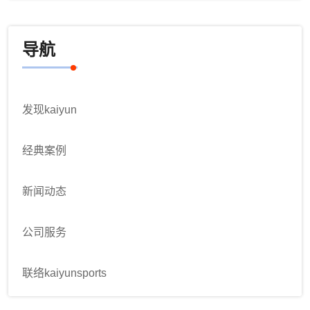
导航
发现kaiyun
经典案例
新闻动态
公司服务
联络kaiyunsports