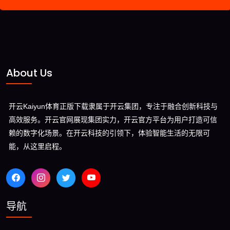
About Us
开云Kaiyun体育正版下载隶属于开云集团，专注于融合创新科技与
高效服务。开云官网展现集团实力，开云官方平台为用户打造可信
赖的数字化场景。在开云科技的引领下，体验智能生活的无限可
能，从这里启程。
导航