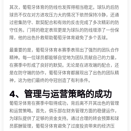
其次，葡萄牙体育的防线也发挥得相当稳定。球队的后防
球员不仅在对方进攻压力大的情况下依然保持冷静，还通
过密集防守、默契配合和有效的反击完成了多次精彩的防
守任务。门将的稳定表现更是为球队的防线增添了一份保
障，他的出色扑救帮助葡萄牙体育避免了多个丢球。
最重要的是，葡萄牙体育本赛季表现出了强烈的团队合作
精神。每一位球员都能够自觉地为团队贡献自己的力量，
在赛季中形成了良好的默契。无论是在进攻端的配合，还
是在防守端的协作，葡萄牙体育都展现出了出色的团队精
神，这为他们最终的夺冠创造了有利条件。
4、管理与运营策略的成功
葡萄牙体育在赛季中取得成功，背后离不开其出色的管理
和运营策略。首先，俱乐部在财务管理方面的稳健运作，
为球队提供了足够的资金支持。通过合理的转会预算和球
员薪酬管理，葡萄牙体育避免了过度投资带来的经济压