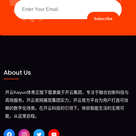
Subscribe
About Us
开云Kaiyun体育正版下载隶属于开云集团，专注于融合创新科技与
高效服务。开云官网展现集团实力，开云官方平台为用户打造可信
赖的数字化场景。在开云科技的引领下，体验智能生活的无限可
能，从这里启程。