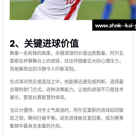
2、关键进球价值
衡量一名前锋的高度，关键进球的价值远胜数量。阿尔瓦
雷斯在杯赛舞台上的进球，往往伴随着巨大的心理压力，
而他展现出的冷静令人印象深刻。
在点球点附近或混战之中，他能够迅速完成判断，选择最
合理的射门方式。这种决策能力，让他的进球不只是技术
展示，更是比赛智慧的体现。
当比分僵持、对手士气高涨时，阿尔瓦雷斯的进球如同破
局之钥，瞬间打破平衡。这些进球被反复回看，成为赛事
集锦中最具含金量的片段。