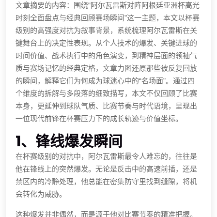
文章摘要的内容：围绕“阿尔瓦雷斯对阵阿根廷亚洲杯高光
时刻全面盘点与经典回顾赛场瞬间”这一主题，本文以杯赛
级别的高强度对抗为叙事背景，系统梳理阿尔瓦雷斯在关
键舞台上的决定性表现。从个人技术的爆发、关键进球的
时间价值、战术执行中的角色演变，到精神层面的领袖气
质与赛场记忆的经典定格，文章力图还原那些被反复回放
的瞬间，解释它们为何成为球迷心中的“名场面”。通过四
个维度的拆解与多段落的细致描写，本文不仅回顾了比赛
本身，更延伸到球队气质、比赛节奏与时代语境，呈现出
一位现代前锋在杯赛压力下的成长轨迹与价值坐标。
1、锋线爆发瞬间
在杯赛级别的对抗中，阿尔瓦雷斯最令人难忘的，往往是
他在锋线上的突然爆发。无论是反击中的高速前插，还是
禁区内的冷静处理，他总能在密集防守里找到缝隙，将机
会转化为威胁。
这种爆发并非偶然，而是源于他对比赛节奏的精准把握。