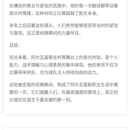
在嘈杂的看台与紧张的氛围中，他的每一次触球都牵动着
观众的情绪，这种共鸣让比赛超越了胜负本身。
多年之后回看这些镜头，人们依然能够感受到当时的紧张
与喜悦，这正是经典瞬间的力量所在。
总结：
综合来看，阿尔瓦雷斯在杯赛舞台上的高光时刻，是个人
能力、战术理解与心理素质的集中体现。他的表现不仅为
比赛带来转折，也为球队注入持续向前的动力。
这些被定格的经典瞬间，构成了阿尔瓦雷斯职业生涯中重
要的一页。它们提醒人们，在最高强度的赛场上，真正的
价值往往诞生于最关键的那一刻。