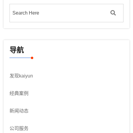
导航
发现kaiyun
经典案例
新闻动态
公司服务