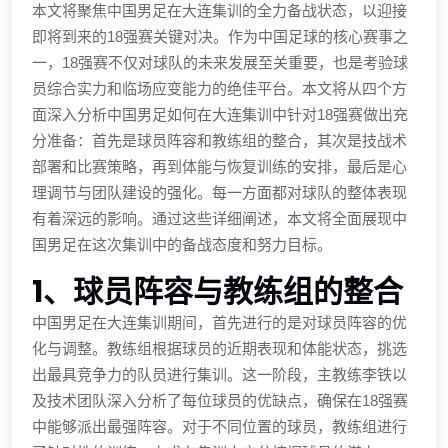
本文将聚焦中国男足在大连集训的全力备战状态，以迎接
即将到来的18强赛关键对决。作为中国足球的核心赛事之
一，18强赛不仅对球队的未来发展至关重要，也是考验球
员综合实力和临场应变能力的绝佳平台。本文将从四个方
面深入分析中国男足如何在大连集训中针对18强赛做出充
分准备：首先是球员阵容和教练组的整合，其次是技战术
部署和比赛策略，再到体能与恢复训练的安排，最后是心
理调节与团队建设的强化。每一方面都对球队的整体表现
有着深远的影响。通过这些详细阐述，本文将全面展现中
国男足在这次集训中的备战态度和努力目标。
1、球员阵容与教练组的整合
中国男足在大连集训期间，首先进行的是对球员阵容的优
化与调整。教练组根据球员的近期表现和体能状态，挑选
出最具竞争力的队员进行集训。这一阶段，主教练李铁以
及技术团队深入分析了每位球员的优缺点，确保在18强赛
中能够派出最强阵容。对于不同位置的球员，教练组进行