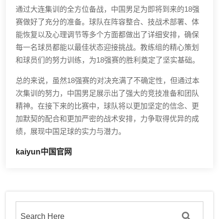
通过大连集训的全方位备战，中国男足为即将到来的18强
赛做好了充分的准备。球队在阵容整合、技战术部署、体
能恢复以及心理调节等多个方面都做出了详细安排，确保
每一名球员都能以最佳状态迎接挑战。教练组的精心策划
和球员们的努力训练，为18强赛的胜利奠定了坚实基础。
总的来说，虽然18强赛的对决充满了不确定性，但通过本
次集训的努力，中国男足展示出了强大的竞技准备和团队
精神。在接下来的比赛中，球队将以更加坚定的信念、更
加默契的配合和更加严密的战术安排，力争取得优异的成
绩，展现中国足球的实力与潜力。
kaiyun中国官网