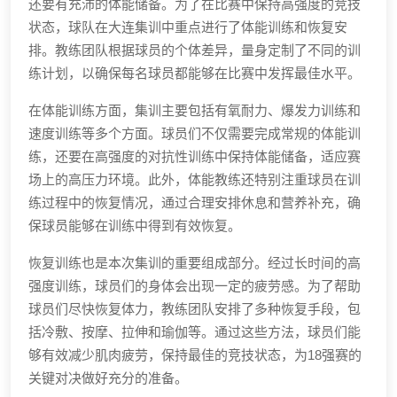
还要有充沛的体能储备。为了在比赛中保持高强度的竞技
状态，球队在大连集训中重点进行了体能训练和恢复安
排。教练团队根据球员的个体差异，量身定制了不同的训
练计划，以确保每名球员都能够在比赛中发挥最佳水平。
在体能训练方面，集训主要包括有氧耐力、爆发力训练和
速度训练等多个方面。球员们不仅需要完成常规的体能训
练，还要在高强度的对抗性训练中保持体能储备，适应赛
场上的高压力环境。此外，体能教练还特别注重球员在训
练过程中的恢复情况，通过合理安排休息和营养补充，确
保球员能够在训练中得到有效恢复。
恢复训练也是本次集训的重要组成部分。经过长时间的高
强度训练，球员们的身体会出现一定的疲劳感。为了帮助
球员们尽快恢复体力，教练团队安排了多种恢复手段，包
括冷敷、按摩、拉伸和瑜伽等。通过这些方法，球员们能
够有效减少肌肉疲劳，保持最佳的竞技状态，为18强赛的
关键对决做好充分的准备。