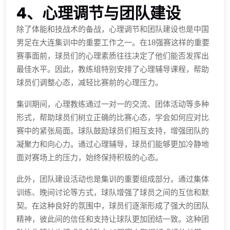
4、心理调节与团队建设
除了体能和技战术的备战，心理调节和团队建设也是中国
男足在大连集训中的重要工作之一。在18强赛这样的重要
赛事面前，球员们的心理素质往往决定了他们能否发挥出
最佳水平。因此，教练组特别安排了心理辅导课程，帮助
球员们调整心态，减轻比赛前的心理压力。
集训期间，心理教练通过一对一的交流、团体活动等多种
形式，帮助球员们树立正确的比赛心态，学会如何应对比
赛中的紧张局面。球队鼓励球员们相互支持，增强团队的
凝聚力和向心力。通过心理辅导，球员们能够更加冷静地
面对赛场上的压力，始终保持积极的心态。
此外，团队建设活动也是集训的重要组成部分。通过集体
训练、晚间讨论等方式，球队增强了球员之间的互信和默
契。在这种良好的氛围中，球员们逐渐形成了强大的团队
精神，彼此间的信任和支持让球队更加团结一致。这种团