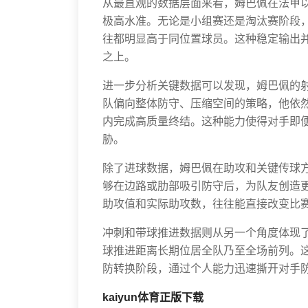
从最直观的数据层面来看，姆巴佩在法甲
极高水准。无论是小组赛还是淘汰赛阶段
往都明显高于同位置球员。这种稳定输出
之上。
进一步分析关键数据可以发现，姆巴佩的
队偏向整体防守、压缩空间的策略，他依
内完成高质量终结。这种能力使得对手即
胁。
除了进球数据，姆巴佩在助攻和关键传球
够在边路或肋部吸引防守后，为队友创造
助攻值和实际助攻数，往往能直接改变比
冲刺和带球推进数据则从另一个角度体现
球推进距离长期位居全队乃至全场前列。
防转换阶段，通过个人能力迅速撕开对手
kaiyun体育正版下载