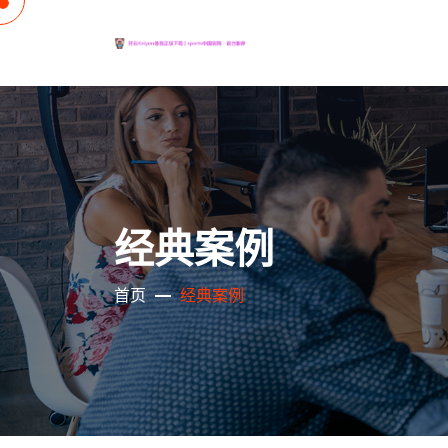
经典案例
首页
经典案例