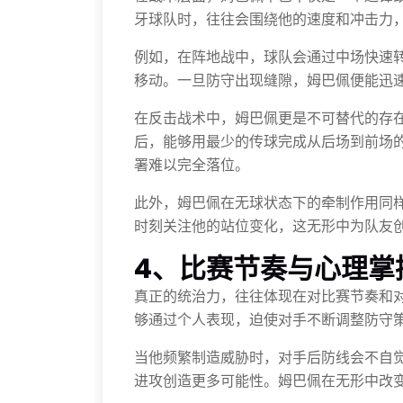
牙球队时，往往会围绕他的速度和冲击力
例如，在阵地战中，球队会通过中场快速
移动。一旦防守出现缝隙，姆巴佩便能迅
在反击战术中，姆巴佩更是不可替代的存
后，能够用最少的传球完成从后场到前场
署难以完全落位。
此外，姆巴佩在无球状态下的牵制作用同
时刻关注他的站位变化，这无形中为队友
4、比赛节奏与心理掌
真正的统治力，往往体现在对比赛节奏和
够通过个人表现，迫使对手不断调整防守
当他频繁制造威胁时，对手后防线会不自
进攻创造更多可能性。姆巴佩在无形中改