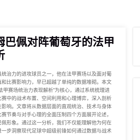
姆巴佩对阵葡萄牙的法甲
析
具统治力的进攻球员之一，他在法甲赛场以及面对葡
值和比赛影响力，早已超越了单纯的数据堆砌。本文
法甲赛场统治力表现解析”为核心，通过系统梳理进
比赛中的战术布置、空间利用和心理博弈，深入剖析
性影响。文章将从数据层面的直观统治、技术与身体
比赛节奏与对手心理的全面压制四个方面展开论述，
巴佩形象。通过这一分析，我们不仅能理解他为何在
进一步洞察现代足球中超级前锋如何通过数据与战术