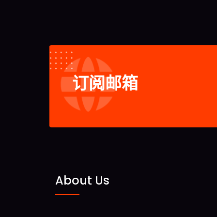
订阅邮箱
About Us