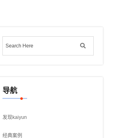
导航
发现kaiyun
经典案例