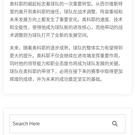
奥科耶的崛起标志着球队的一次重要转型。从西尔维斯特
里的离开到奥科耶的接任，球队在战术调整、阵容重组和
未来发展方向上都发生了重要变化。奥科耶的速度、技术
和全能性，使得他成为球队新的进攻核心，而他带动的战
术调整则为球队打开了全新的发展空间。
未来，随着奥科耶的逐步成熟，球队的整体实力有望得到
更大的提升。奥科耶不仅会继续在进攻端发挥重要作用，
同时他的领导能力和职业态度也将成为球队发展的关键。
球队在奥科耶的带领下，必将在接下来的赛季中取得更加
辉煌的成绩，并为未来的成功奠定坚实的基础。