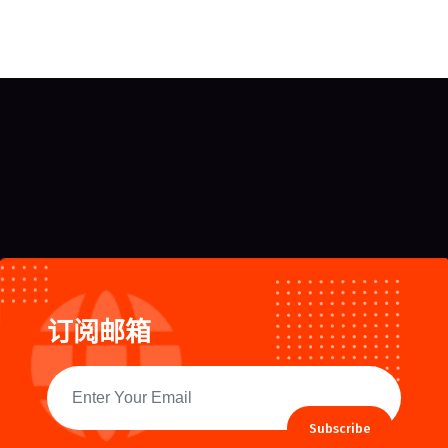
订阅邮箱
Subscribe