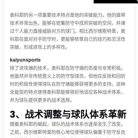
奥科耶的另一项重要技术特点是他的突破能力。他的盘带
技术非常出色，能够在密集防守中找到突破的空间，并通
过个人能力直接威胁对方的球门。相比西尔维斯特里，奥
科耶在面对对手防守时，更能够依靠自己的技巧和灵活性
突破，形成进攻上的多样性。
kaiyunsports
除了进攻端的技术，奥科耶在防守端的态度也非常积极。
他虽然并非传统意义上的防守型球员，但他在反抢和回防
时的积极性使得球队在防守端能够获得更多的支持。这种
全能型的特点使得奥科耶能够很好地适应各种战术体系，
并为球队提供更多的战术选择。
3、战术调整与球队体系革新
随着奥科耶的崛起，球队的战术体系也逐渐发生了改变。
之前，西尔维斯特里的核心地位使得球队偏重于防守反击