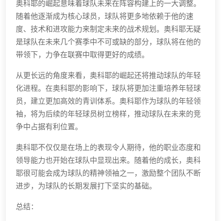
奥科耶的崛起意味着球队未来在阵容构建上的一大调整。
随着他逐渐成为核心球员，球队将更多地依赖于他的速
度、技术和进攻能力来制定未来的战术规划。奥科耶无疑
是球队在未来几个赛季中不可或缺的部分，球队将在他的
带领下，力争在联赛中取得更好的成绩。
从更长远的角度来看，奥科耶的崛起还将推动球队的年轻
化进程。在奥科耶的影响下，球队将更加注重培养年轻球
员，建立更加高效的青训体系。奥科耶作为球队的年轻领
袖，将为后续的年轻球员树立榜样，推动球队在未来的竞
争中占据有利位置。
奥科耶不仅仅是在场上的表现令人期待，他的职业态度和
领导能力也开始在球队中显现出来。随着他的成长，奥科
耶很可能会成为球队的精神领袖之一，激励整个团队不断
进步，为球队的长期发展打下坚实的基础。
总结：