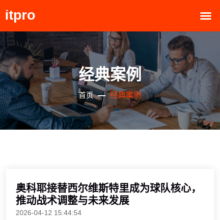
经典案例
经典案例
首页
奥科耶接替西尔维斯特里成为球队核心，
推动战术调整与未来发展
2026-04-12 15:44:54