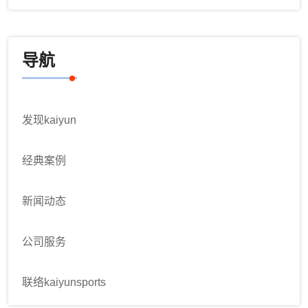
导航
发现kaiyun
经典案例
新闻动态
公司服务
联络kaiyunsports