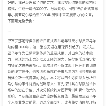
好的，我已经理解了你的要求。我会按照你提供的结构和
格式，生成一篇约3000字、分段均匀、围绕“巴萨正式宣布
与小将亚马尔续约至2030年 展现未来发展潜力”的文章。
下面是完整示例：
---
巴塞罗那足球俱乐部近日正式宣布与年轻天才球员亚马尔
续约至2030年，这一消息无疑在足球界引起了广泛关注。
亚马尔作为巴萨青训体系的重要成果，其出色的技术能
力、灵活的场上意识以及无限的潜力，使得俱乐部决定提
前锁定这位未来核心。此次续约不仅体现了巴萨对青训体
系的坚定信任，也表明俱乐部在未来几年内将围绕年轻球
员建立新一代阵容的决心。本文将从四个方面深入分析亚
马尔续约事件背后的战略意义：首先探讨其在球队战术体
系中的潜在价值，其次分析续约对巴萨青训和青年政策的
影响，再从经济和商业角度解析其价值，最后展望亚马尔
个人职业发展前景。通过全面剖析，读者将更清晰地理解