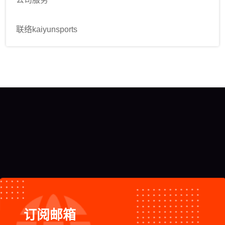
联络kaiyunsports
订阅邮箱