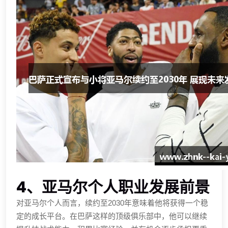
4、亚马尔个人职业发展前景
对亚马尔个人而言，续约至2030年意味着他将获得一个稳
定的成长平台。在巴萨这样的顶级俱乐部中，他可以继续