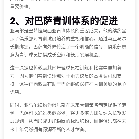
重要价值。
2、对巴萨青训体系的促进
亚马尔是巴萨拉玛西亚青训体系的重要成果，他的续约显
示了俱乐部对青训球员培养的重视和信心。通过与亚马尔
长期绑定，巴萨向外界传递了一个明确的信号：俱乐部愿
意为青训球员提供成长空间和长期发展机会。
这一决定也将激励其他年轻球员在训练和比赛中更加努
力，因为他们看到俱乐部对于潜力球员的高度认可和支
持。这种正向激励有助于巴萨继续保持在青训领域的竞争
优势。
同时，亚马尔续约为俱乐部在未来青训策略制定提供了范
例。巴萨可以通过类似案例，将更多潜力球员纳入长期发
展规划，从而形成更加稳固的梯队结构，确保俱乐部在未
来十年仍然拥有源源不断的人才储备。