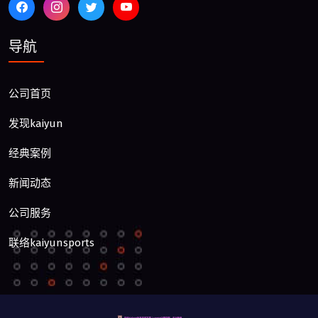
导航
公司首页
发现kaiyun
经典案例
新闻动态
公司服务
联络kaiyunsports