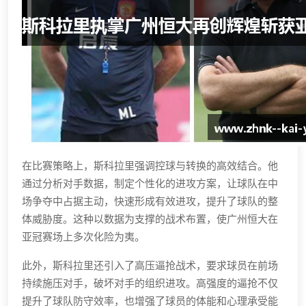
在比赛策略上，斯科拉里强调控球与转换的高效结合。他
通过分析对手数据，制定个性化的进攻方案，让球队在中
场争夺中占据主动，快速形成有效进攻，提升了球队的整
体威胁度。这种以数据为支撑的战术布置，使广州恒大在
亚冠赛场上多次化险为夷。
此外，斯科拉里还引入了高压逼抢战术，要求球员在前场
持续施压对手，破坏对手的组织进攻。高强度的逼抢不仅
提升了球队防守效率，也增强了球员的体能和心理承受能