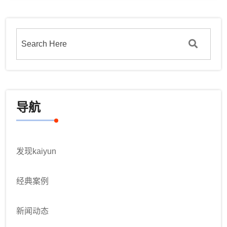
导航
发现kaiyun
经典案例
新闻动态