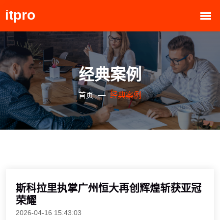
经典案例
经典案例
首页
斯科拉里执掌广州恒大再创辉煌斩获亚冠
荣耀
2026-04-16 15:43:03