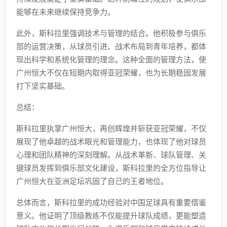
能够在未来继续保持竞争力。
此外，斯科拉里强调技术与管理的结合。他积极参与俱乐
部的运营决策，从球员引进、战术布局到青年培养，都体
现出科学和系统化管理的理念。这种全面的管理方法，使
广州恒大不仅在短期内取得亚冠荣耀，也为长期稳固发展
打下坚实基础。
总结：
斯科拉里执掌广州恒大，再创辉煌并斩获亚冠荣耀，不仅
展现了他卓越的战术眼光和管理能力，也体现了他对球员
心理和团队精神的深刻理解。从战术革新、球队管理、关
键球员发挥到俱乐部文化建设，斯科拉里的全方位指导让
广州恒大在亚洲足坛巩固了自己的王者地位。
总体而言，斯科拉里的成功经验对中国足球具有重要借鉴
意义。他证明了顶级教练不仅能提升球队成绩，更能塑造