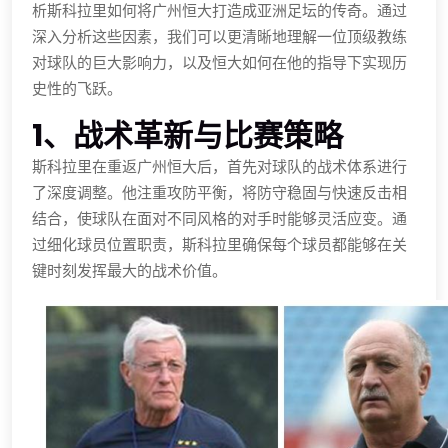
析斯科拉里如何将广州恒大打造成亚洲足坛的传奇。通过
深入分析这些因素，我们可以更清晰地理解一位顶级教练
对球队的巨大影响力，以及恒大如何在他的指导下实现历
史性的飞跃。
1、战术革新与比赛策略
斯科拉里在重返广州恒大后，首先对球队的战术体系进行
了深度调整。他注重攻防平衡，将防守稳固与快速反击相
结合，使球队在面对不同风格的对手时能够灵活应变。通
过细化球员位置职责，斯科拉里确保每个球员都能够在关
键时刻发挥最大的战术价值。