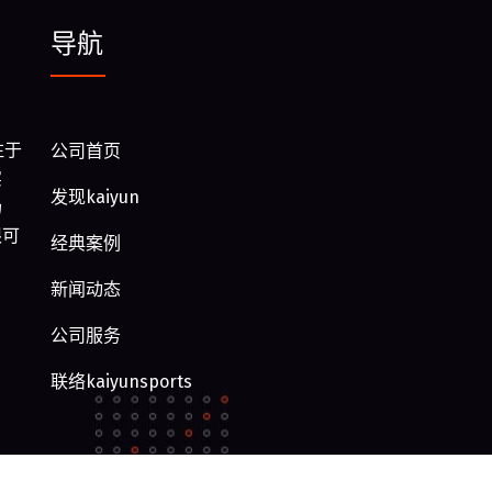
导航
注于
公司首页
实
发现kaiyun
场
限可
经典案例
新闻动态
公司服务
联络kaiyunsports