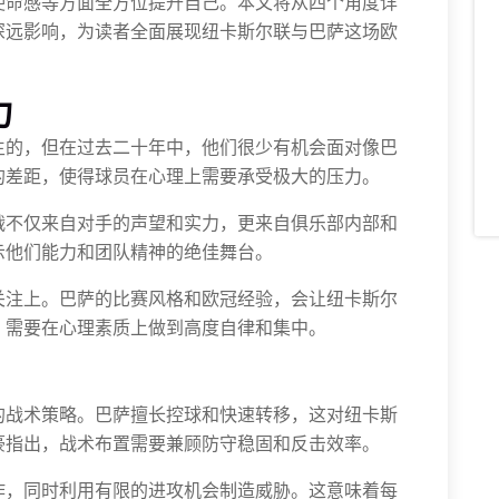
使命感等方面全方位提升自己。本文将从四个角度详
深远影响，为读者全面展现纽卡斯尔联与巴萨这场欧
力
生的，但在过去二十年中，他们很少有机会面对像巴
的差距，使得球员在心理上需要承受极大的压力。
战不仅来自对手的声望和实力，更来自俱乐部内部和
示他们能力和团队精神的绝佳舞台。
关注上。巴萨的比赛风格和欧冠经验，会让纽卡斯尔
，需要在心理素质上做到高度自律和集中。
的战术策略。巴萨擅长控球和快速转移，这对纽卡斯
豪指出，战术布置需要兼顾防守稳固和反击效率。
作，同时利用有限的进攻机会制造威胁。这意味着每