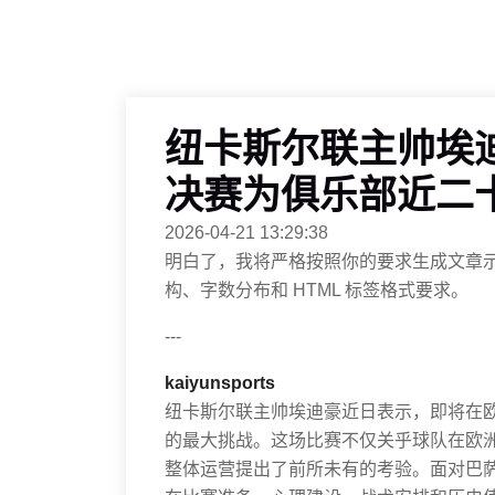
纽卡斯尔联主帅埃迪
决赛为俱乐部近二
2026-04-21 13:29:38
明白了，我将严格按照你的要求生成文章
构、字数分布和 HTML 标签格式要求。
---
kaiyunsports
纽卡斯尔联主帅埃迪豪近日表示，即将在欧
的最大挑战。这场比赛不仅关乎球队在欧
整体运营提出了前所未有的考验。面对巴