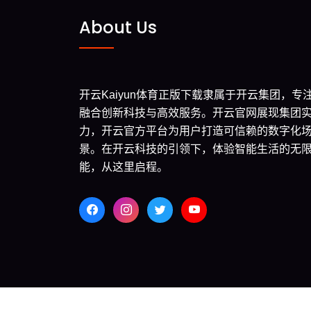
About Us
开云Kaiyun体育正版下载隶属于开云集团，专
融合创新科技与高效服务。开云官网展现集团
力，开云官方平台为用户打造可信赖的数字化
景。在开云科技的引领下，体验智能生活的无
能，从这里启程。