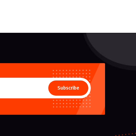
Subscribe