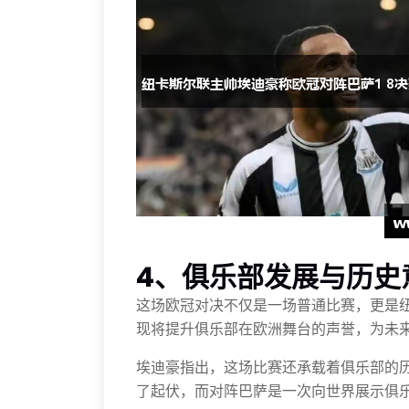
4、俱乐部发展与历史
这场欧冠对决不仅是一场普通比赛，更是
现将提升俱乐部在欧洲舞台的声誉，为未
埃迪豪指出，这场比赛还承载着俱乐部的
了起伏，而对阵巴萨是一次向世界展示俱