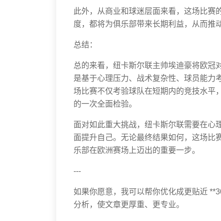
此外，从商业和球迷层面来看，这场比赛
度，都将为俱乐部带来长期利益，从而推
总结：
总的来看，纽卡斯尔联主帅埃迪豪将欧冠对
是基于心理压力、战术复杂性、球员能力
场比赛不仅考验球队在短期内的竞技水平
的一次全面检验。
面对如此重大挑战，纽卡斯尔联需要在心
面提升自己。无论最终结果如何，这场比
乐部在欧洲赛场上迈出的重要一步。
---
如果你愿意，我可以帮你优化成更贴近 **3
分析，使文章更厚重、更专业。