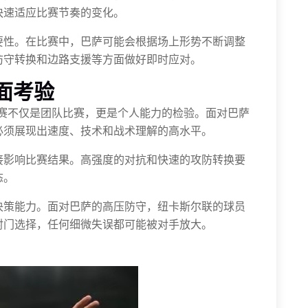
快速适应比赛节奏的变化。
要性。在比赛中，巴萨可能会根据场上形势不断调整
防守转换和边路支援等方面做好即时应对。
面考验
决赛不仅是团队比赛，更是个人能力的检验。面对巴萨
必须展现出速度、技术和战术理解的高水平。
接影响比赛结果。高强度的对抗和快速的攻防转换要
态。
决策能力。面对巴萨的高压防守，纽卡斯尔联的球员
射门选择，任何细微失误都可能被对手放大。