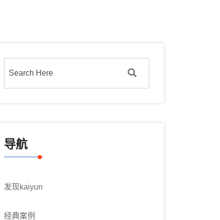
导航
发现kaiyun
经典案例