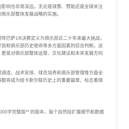
的影响也非常深远。无论是球票、赞助还是全球关注
动俱乐部整体发展战略的实施。
阵巴萨1/8决赛定义为俱乐部近二十年来最大挑战，
考验和俱乐部历史使命等多方面因素的综合判断。这
，更是对俱乐部整体运营、文化建设和未来发展方向
理调适、战术安排、球员培养和俱乐部管理等方面全
赛都将成为纽卡斯尔联历史上的重要篇章，标志着俱
000字完整版** 的版本，每个自然段扩展细节和数据