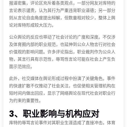
报道密集，评论区充斥着各类观点，一部分网友对库特的
言论表示谴责，认为其行为严重违背职业道德；另一部分
则从言论自由角度提出辩解，但数量相对较少，整体上舆
论对库特形成较大压力。
公众舆论的反应也带动了社会讨论的广度和深度。不仅涉
及体育圈内部的职业规范，也延伸到公众人物言行对社会
价值观的影响问题。许多评论指出，职业裁判作为公众人
物，其言行具有示范性，辱骂性言论可能在社会上产生负
面示范效应。
此外，社交媒体在舆论形成过程中扮演了关键角色。事件
的快速扩散不仅推动了社会关注，也促使相关管理机构在
短时间内做出回应，显示了网络舆论在现代社会对职业行
为约束的重要性。
3、职业影响与机构应对
库特的辱骂言论事件对其职业生涯造成了直接冲击。体育