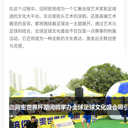
在这个过程中，迈阿密将成为一个汇聚全球艺术家和足球
迷的文化大平台。无论是街头艺术的涂鸦，还是高端艺术
展览的呈现，都将围绕着足球这一主题展开。通过艺术与
足球的结合，全球足球文化盛会不仅仅是一次赛事的附属
活动，它还将成为一种全新的文化表达，激发出无数创意
与灵感。