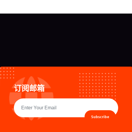
订阅邮箱
Subscribe