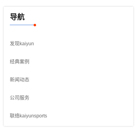
导航
发现kaiyun
经典案例
新闻动态
公司服务
联络kaiyunsports