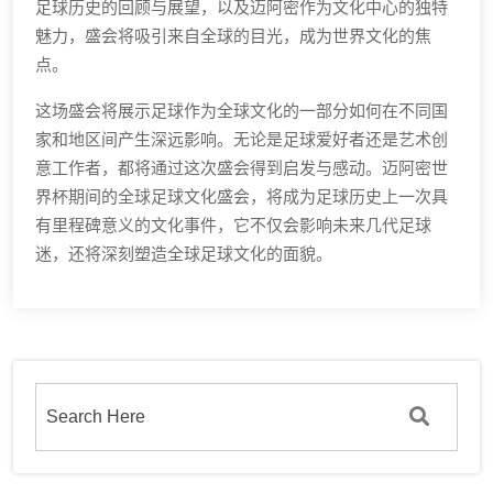
足球历史的回顾与展望，以及迈阿密作为文化中心的独特
魅力，盛会将吸引来自全球的目光，成为世界文化的焦
点。
这场盛会将展示足球作为全球文化的一部分如何在不同国
家和地区间产生深远影响。无论是足球爱好者还是艺术创
意工作者，都将通过这次盛会得到启发与感动。迈阿密世
界杯期间的全球足球文化盛会，将成为足球历史上一次具
有里程碑意义的文化事件，它不仅会影响未来几代足球
迷，还将深刻塑造全球足球文化的面貌。