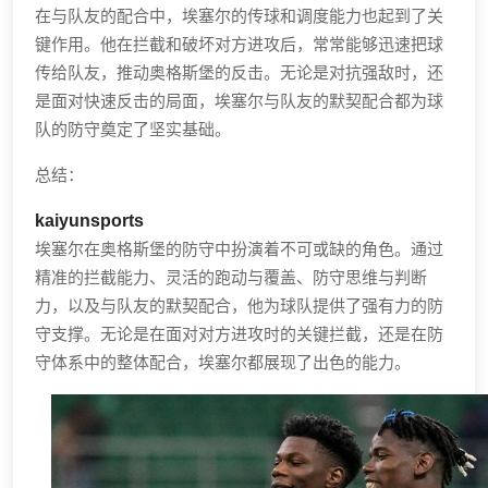
在与队友的配合中，埃塞尔的传球和调度能力也起到了关
键作用。他在拦截和破坏对方进攻后，常常能够迅速把球
传给队友，推动奥格斯堡的反击。无论是对抗强敌时，还
是面对快速反击的局面，埃塞尔与队友的默契配合都为球
队的防守奠定了坚实基础。
总结：
kaiyunsports
埃塞尔在奥格斯堡的防守中扮演着不可或缺的角色。通过
精准的拦截能力、灵活的跑动与覆盖、防守思维与判断
力，以及与队友的默契配合，他为球队提供了强有力的防
守支撑。无论是在面对对方进攻时的关键拦截，还是在防
守体系中的整体配合，埃塞尔都展现了出色的能力。