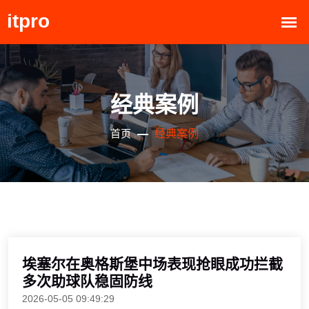
经典案例
经典案例
首页
埃塞尔在奥格斯堡中场表现抢眼成功拦截
多次助球队稳固防线
2026-05-05 09:49:29