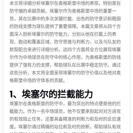
本文将详细分析埃塞尔在奥格斯堡中场的表现，特别是在
防守端的卓越贡献。埃塞尔作为奥格斯堡中场的重要一
员，其在比赛中的多次关键拦截、出色的防守意识和稳固
的防线支撑为球队提供了重要保障。本篇文章将从四个方
面深入剖析埃塞尔的防守能力，分别从他在拦截上的表
现、跑动和覆盖区域、防守思维与判断力、以及与队友的
默契配合来进行详细分析。这四个方面将全方位展现埃塞
尔作为中场球员在防守中的核心作用，为奥格斯堡的防线
提供了强有力的支撑，帮助球队在比赛中稳定防守。通过
这些分析，本文将全面呈现埃塞尔的防守价值以及他对奥
格斯堡中场防守体系的贡献。
1、埃塞尔的拦截能力
埃塞尔在奥格斯堡的防守中，最为突出的特点便是他的拦
截能力。作为一名中场球员，他不仅要承担起对对方进攻
的有效阻止任务，还要具备精准的判断力和及时的反应速
度。埃塞尔通过精确的站位和及时的抢断，帮助球队有效