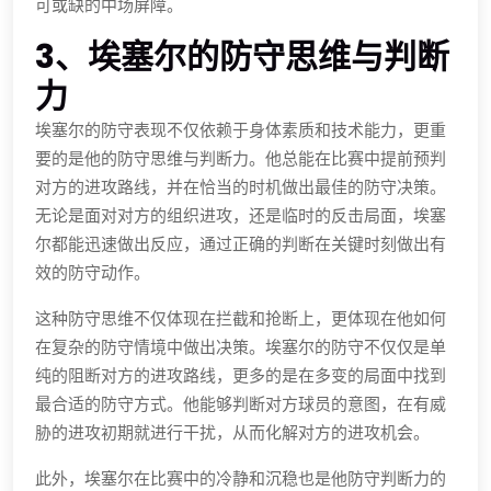
可或缺的中场屏障。
3、埃塞尔的防守思维与判断
力
埃塞尔的防守表现不仅依赖于身体素质和技术能力，更重
要的是他的防守思维与判断力。他总能在比赛中提前预判
对方的进攻路线，并在恰当的时机做出最佳的防守决策。
无论是面对对方的组织进攻，还是临时的反击局面，埃塞
尔都能迅速做出反应，通过正确的判断在关键时刻做出有
效的防守动作。
这种防守思维不仅体现在拦截和抢断上，更体现在他如何
在复杂的防守情境中做出决策。埃塞尔的防守不仅仅是单
纯的阻断对方的进攻路线，更多的是在多变的局面中找到
最合适的防守方式。他能够判断对方球员的意图，在有威
胁的进攻初期就进行干扰，从而化解对方的进攻机会。
此外，埃塞尔在比赛中的冷静和沉稳也是他防守判断力的