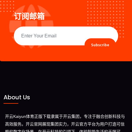
订阅邮箱
Subscribe
About Us
开云Kaiyun体育正版下载隶属于开云集团，专注于融合创新科技与
高效服务。开云官网展现集团实力，开云官方平台为用户打造可信
赖的数字化场景。在开云科技的引领下，体验智能生活的无限可