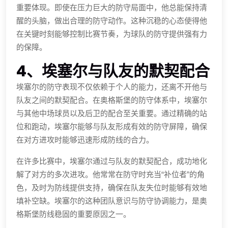
重要体现。即使在压力巨大的防守局面中，他总能保持清
醒的头脑，做出合理的防守动作。这种沉稳的心态使得他
在关键时刻能够控制比赛节奏，为球队的防守提供强有力
的保障。
4、埃塞尔与队友的默契配合
埃塞尔的防守表现不仅依赖于个人的能力，还离不开他与
队友之间的默契配合。在奥格斯堡的防守体系中，埃塞尔
与其他中场球员以及后卫的配合至关重要。通过精确的站
位和跑动，埃塞尔能够与队友形成有效的防守屏障，确保
在对方进攻时能够迅速形成防线的合力。
在许多比赛中，埃塞尔通过与队友的默契配合，成功地化
解了对方的多次进攻。他常常在防守时充当“补位者”的角
色，及时为防线提供支持，确保在队友失位时能够有效地
填补空缺。埃塞尔的这种团队意识与防守协调能力，是奥
格斯堡防线稳固的重要原因之一。