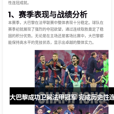
性连冠成就。
1、赛季表现与战绩分析
本赛季，大巴黎在法甲联赛中整体表现十分稳定。球队在
赛季初就展现了强烈的夺冠欲望，通过连续取胜奠定了稳
固的积分优势。无论是在主场还是客场比赛中，大巴黎都
能保持高水平的竞技状态，显示出卓越的整体实力。