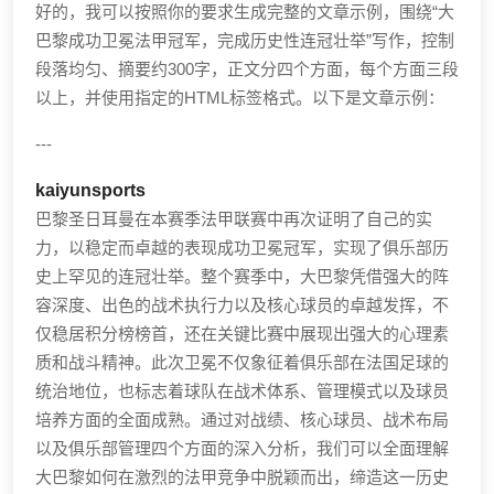
好的，我可以按照你的要求生成完整的文章示例，围绕“大
巴黎成功卫冕法甲冠军，完成历史性连冠壮举”写作，控制
段落均匀、摘要约300字，正文分四个方面，每个方面三段
以上，并使用指定的HTML标签格式。以下是文章示例：
---
kaiyunsports
巴黎圣日耳曼在本赛季法甲联赛中再次证明了自己的实
力，以稳定而卓越的表现成功卫冕冠军，实现了俱乐部历
史上罕见的连冠壮举。整个赛季中，大巴黎凭借强大的阵
容深度、出色的战术执行力以及核心球员的卓越发挥，不
仅稳居积分榜榜首，还在关键比赛中展现出强大的心理素
质和战斗精神。此次卫冕不仅象征着俱乐部在法国足球的
统治地位，也标志着球队在战术体系、管理模式以及球员
培养方面的全面成熟。通过对战绩、核心球员、战术布局
以及俱乐部管理四个方面的深入分析，我们可以全面理解
大巴黎如何在激烈的法甲竞争中脱颖而出，缔造这一历史