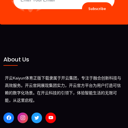
Subscribe
About Us
开云Kaiyun体育正版下载隶属于开云集团，专注于融合创新科技与
高效服务。开云官网展现集团实力，开云官方平台为用户打造可信
赖的数字化场景。在开云科技的引领下，体验智能生活的无限可
能，从这里启程。