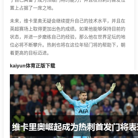
置上占据了一席之地。
未来，维卡里奥无疑会继续提升自己的技术水平，并且在
英超赛场上取得更加出色的成绩。如果他能够保持目前的
状态，并进一步磨练自己的经验，那么他在世界足坛的地
位必将不断攀升。热刺也将在这位年轻门将的帮助下，朝
着更高的目标迈进。
kaiyun体育正版下载