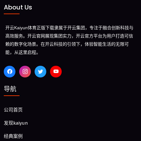
About Us
开云Kaiyun体育正版下载隶属于开云集团，专注于融合创新科技与
高效服务。开云官网展现集团实力，开云官方平台为用户打造可信
赖的数字化场景。在开云科技的引领下，体验智能生活的无限可
能，从这里启程。
导航
公司首页
发现kaiyun
经典案例