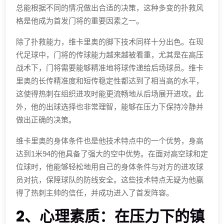
总能根据不同的情况做出合适的决策，这种多变的扑救风
格是他成为首发门将的重要因素之一。
除了扑救能力，维卡里奥的脚下技术同样十分出色。在现
代足球中，门将的传球能力越来越被看重，尤其是在高压
战术下，门将需要能够精准地将球传递给后场球员。维卡
里奥的长传精准度和短传稳定性都达到了相当高的水平，
这使得热刺在组织进攻时能更流畅地从后场展开进攻。此
外，他的出球选择也非常理智，能够在压力下保持冷静并
做出正确的决策。
维卡里奥的身体条件也是他技术特点中的一个优势，身高
达到1米94的他具备了强大的空中优势。在面对高空球和定
位球时，他能够轻松地用自己的身体条件与对方的进攻球
员对抗，保障球队的防线安全。这些技术特点无疑为他赢
得了热刺主帅的信任，并成功进入了首发阵容。
2、心理素质：在压力下的镇