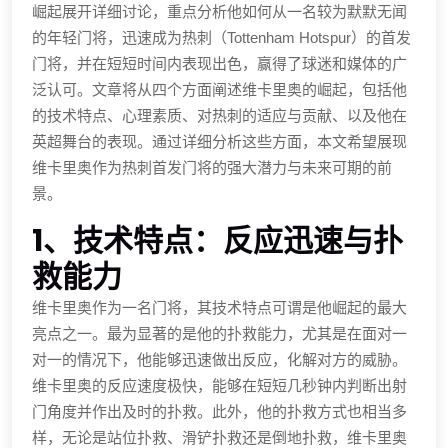
崛起展开详细讨论，重点分析他如何从一名较为默默无闻
的年轻门将，迅速成为热刺（Tottenham Hotspur）的首发
门将，并在短短时间内表现出色，赢得了球迷和媒体的广
泛认可。文章将从四个方面阐述维卡里奥的崛起，包括他
的技术特点、心理素质、对热刺的适应与贡献、以及他在
英超舞台的表现。通过详细分析这些方面，本文希望展现
维卡里奥作为热刺首发门将的强大潜力与未来可期的前
景。
1、技术特点：反应迅速与扑
救能力
维卡里奥作为一名门将，其技术特点可谓是他崛起的最大
亮点之一。最为显著的是他的扑救能力，尤其是在面对一
对一的情况下，他能够迅速做出反应，化解对方的威胁。
维卡里奥的反应速度极快，能够在短短几秒钟内判断出射
门角度并作出及时的扑救。此外，他的扑救方式也相当多
样，无论是站位扑救、滑铲扑救还是倒地扑救，维卡里奥