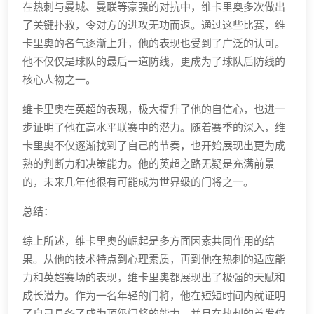
在热刺与曼城、曼联等豪强的对抗中，维卡里奥多次做出
了关键扑救，令对方的进攻无功而返。通过这些比赛，维
卡里奥的名气逐渐上升，他的表现也受到了广泛的认可。
他不仅仅是球队的最后一道防线，更成为了球队后防线的
核心人物之一。
维卡里奥在英超的表现，极大提升了他的自信心，也进一
步证明了他在高水平联赛中的潜力。随着赛季的深入，维
卡里奥不仅逐渐找到了自己的节奏，也开始展现出更为成
熟的判断力和决策能力。他的英超之路无疑是充满前景
的，未来几年他很有可能成为世界级的门将之一。
总结：
综上所述，维卡里奥的崛起是多方面因素共同作用的结
果。从他的技术特点到心理素质，再到他在热刺的适应能
力和英超赛场的表现，维卡里奥都展现出了极强的天赋和
成长潜力。作为一名年轻的门将，他在短短时间内就证明
了自己具备了成为顶级门将的能力，并且在热刺的首发位