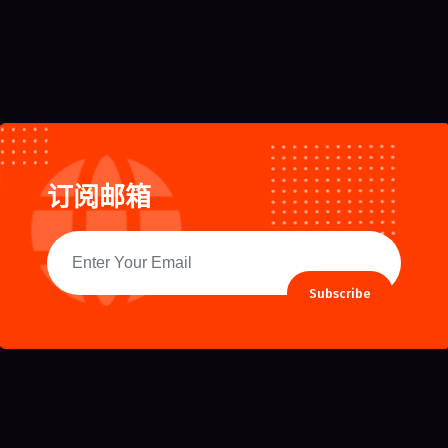
订阅邮箱
Subscribe