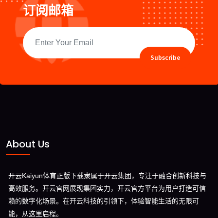
订阅邮箱
Subscribe
About Us
开云Kaiyun体育正版下载隶属于开云集团，专注于融合创新科技与
高效服务。开云官网展现集团实力，开云官方平台为用户打造可信
赖的数字化场景。在开云科技的引领下，体验智能生活的无限可
能，从这里启程。