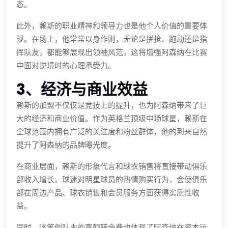
态。
此外，赖斯的职业精神和领导力也是他个人价值的重要体
现。在场上，他常常以身作则，无论是拼抢、跑动还是指
挥队友，都能够展现出领袖风范，这将增强阿森纳在比赛
中面对逆境时的心理承受力。
3、经济与商业效益
赖斯的加盟不仅仅是竞技上的提升，也为阿森纳带来了巨
大的经济和商业价值。作为英格兰顶级中场球星，赖斯在
全球范围内拥有广泛的关注度和粉丝群体，他的到来自然
提升了阿森纳的品牌曝光度。
在商业层面，赖斯的形象代言和球衣销售将直接带动俱乐
部收入增长。球迷对明星球员的热情购买行为，会使俱乐
部在周边产品、球衣销售和会员服务方面获得实质性收
益。
同时，这笔创队史的高额转会费也体现了阿森纳在资本运