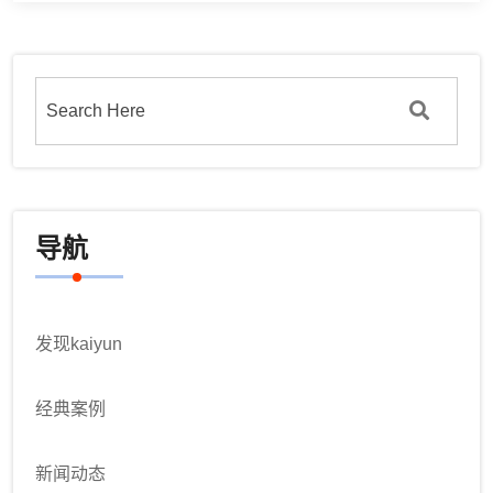
导航
发现kaiyun
经典案例
新闻动态