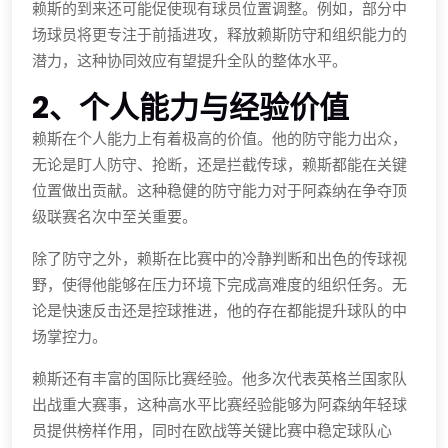
赖斯的到来还可能促使现有球员位置调整。例如，部分中
场球员将更专注于前插进攻，释放赖斯防守和组织能力的
潜力，这种协同效应有望提升全队的整体水平。
2、个人能力与经验价值
赖斯在个人能力上有着极高的价值。他的防守能力出众，
无论是盯人防守、抢断，还是拦截传球，赖斯都能在关键
位置做出贡献。这种稳健的防守能力对于阿森纳在争夺顶
级联赛名次中至关重要。
除了防守之外，赖斯在比赛中的冷静判断和出色的传球视
野，使得他能够在压力环境下完成高难度的组织任务。无
论是快速反击还是控球推进，他的存在都能提升球队的中
场掌控力。
赖斯还有丰富的国际比赛经验。他多次代表英格兰国家队
出战重大赛事，这种高水平比赛经验能够为阿森纳年轻球
员提供榜样作用，同时在欧战等关键比赛中稳定球队心