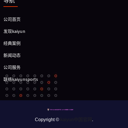
导航
公司首页
发现kaiyun
经典案例
新闻动态
公司服务
联络kaiyunsports
Copyright ©
kaiyun中国官网
.