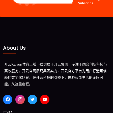
Subscribe
About Us
开云Kaiyun体育正版下载隶属于开云集团，专注于融合创新科技与
高效服务。开云官网展现集团实力，开云官方平台为用户打造可信
赖的数字化场景。在开云科技的引领下，体验智能生活的无限可
能，从这里启程。