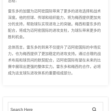
总结：
雷东多的加盟为迈阿密国际带来了更多的进攻选择和战术
深度。他的控球、传球和组织能力，将为梅西提供更加充
分的支持，帮助球队实现进攻上的突破。梅西和雷东多的
配合，将成为迈阿密国际的进攻支柱，为球队带来更多的
胜利机会。
总体而言，雷东多的到来不仅提升了迈阿密国际的中场实
力，也为梅西提供了更加稳定的进攻支持。通过合理的战
术布局和球员间的默契配合，迈阿密国际有望在未来的比
赛中展现出更强的整体实力。雷东多和梅西的合作，必将
成为这支球队进攻体系的重要组成部分。