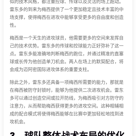
似的技术风格，都注重控球、传球以及灵活的场上跑动。
雷东多的到来为梅西提供了一个更加稳定且技术丰富的中
场支撑，使得梅西在进攻中能够享受更多的自由度和创造
性。
梅西是一个天生的进攻球员，他需要更多的空间来发挥自
己的技术优势。雷东多的传球和控球能力正好弥补了这一
点。雷东多能准确地判断梅西的跑位，并通过精准的直塞
球或长传为他创造单刀机会。两人在场上的默契配合，将
会成为迈阿密国际进攻体系的重要支柱。
除此之外，雷东多还具备一项梅西所需要的能力，那就是
在梅西被防守封锁时，能够为他提供二次进攻机会。雷东
多可以通过创造空间或拉开防线，为梅西吸引对方防守的
注意力，从而帮助梅西获得更多的进攻空间。这种相辅相
成的配合模式将使得梅西能够在比赛中更加轻松地找到进
攻机会。