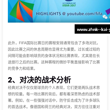
此外，FIFA国际比赛日的赛程安排通常包含了多场对抗，
因此比赛之间的休息周期也显得尤为重要。过长或过短的
间隔可能会影响球员的身体状况和比赛表现，尤其是在长
途旅行之后的比赛。这种赛程的微妙平衡直接影响了比赛
的竞争力和结果。
2、对决的战术分析
经典对决不仅仅是球员的个人表现，它们更是两队战术思
想的较量。每一场比赛的背后，都有着深思熟虑的战术部
署。例如，在一些强强对话中，防守反击成为了许多球队
的首选战术。像德国和荷兰的经典对决，双方往往注重对