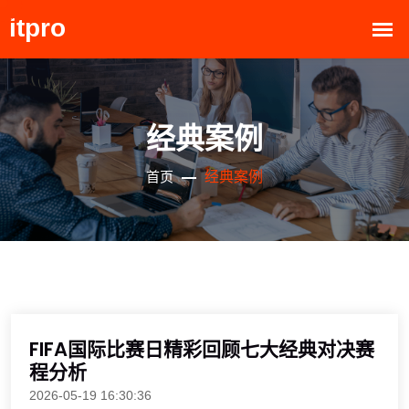
经典案例
经典案例
首页
FIFA国际比赛日精彩回顾七大经典对决赛
程分析
2026-05-19 16:30:36