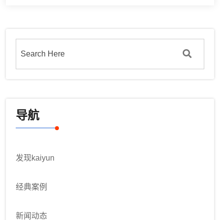
导航
发现kaiyun
经典案例
新闻动态