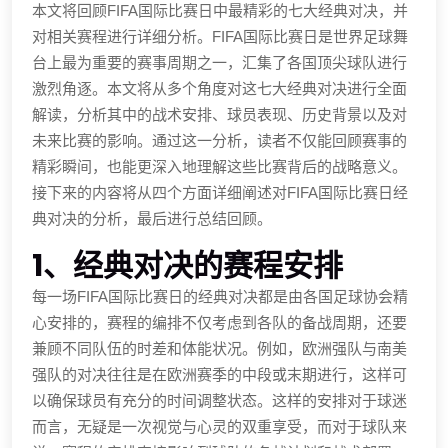
本文将回顾FIFA国际比赛日中最精彩的七大经典对决，并
对相关赛程进行详细分析。FIFA国际比赛日是世界足球舞
台上最为重要的赛事周期之一，汇集了各国顶尖球队进行
激烈角逐。本文将从多个角度对这七大经典对决进行全面
解读，分析其中的战术安排、球员表现、历史背景以及对
未来比赛的影响。通过这一分析，读者不仅能回顾赛事的
精彩瞬间，也能更深入地理解这些比赛背后的战略意义。
接下来的内容将从四个方面详细阐述对FIFA国际比赛日经
典对决的分析，最后进行总结回顾。
1、经典对决的赛程安排
每一场FIFA国际比赛日的经典对决都是由各国足球协会精
心安排的，赛程的编排不仅考虑到各队的备战周期，还要
兼顾不同队伍的时差和体能状况。例如，欧洲强队与南美
强队的对决往往是在欧洲赛季的中段或末期进行，这样可
以确保球员有充分的时间调整状态。这样的安排对于球迷
而言，无疑是一次视觉与心灵的双重享受，而对于球队来