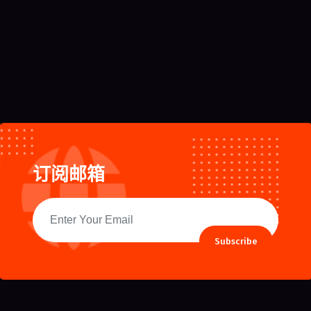
订阅邮箱
Subscribe