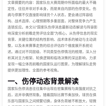
文章摘要的内容：国家队在大赛周期中所面临的最大不确
定性，往往并非对手本身，而是来自内部的伤停变化。伤
病与停赛不仅直接影响球员个人状态，更会通过阵容结
构、战术选择、心理预期等多重层面，对整体竞争力产生
连锁反应。本文以“国家队伤停消息最新动态解读与阵容影
响深度分析前瞻走势评估全面”为核心，从伤停信息的现实
背景、关键位置的结构性影响、战术体系的被动与主动调
整，以及未来赛事走势的综合评估四个维度展开系统论
述。通过对不同层级、不同类型伤停情况的梳理，深入分
析其对主力框架、轮换逻辑和临场决策的深远影响，力求
呈现一幅立体而前瞻的国家队运行图景，为理解球队走势
提供更加理性、全面的参考视角。
一、伤停动态背景解读
国家队伤停消息往往集中出现在密集赛程与高强度对抗之
后，这并非偶然现象。随着国际比赛节奏加快，球员在俱
乐部与国家队之间频繁切换，身体负荷被不断放大，轻微