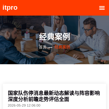
经典案例
经典案例
首页
国家队伤停消息最新动态解读与阵容影响
深度分析前瞻走势评估全面
2026-05-29 12:06:00