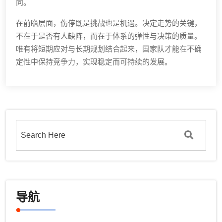
向。
在前瞻层面，伤停既是挑战也是机遇。决定走势的关键，
不在于是否有人缺阵，而在于体系的弹性与决策的质量。
唯有将短期应对与长期规划结合起来，国家队才能在不确
定性中保持竞争力，实现稳定而可持续的发展。
导航