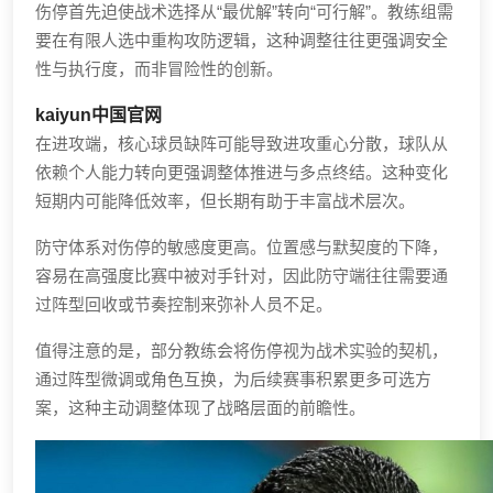
伤停首先迫使战术选择从“最优解”转向“可行解”。教练组需
要在有限人选中重构攻防逻辑，这种调整往往更强调安全
性与执行度，而非冒险性的创新。
kaiyun中国官网
在进攻端，核心球员缺阵可能导致进攻重心分散，球队从
依赖个人能力转向更强调整体推进与多点终结。这种变化
短期内可能降低效率，但长期有助于丰富战术层次。
防守体系对伤停的敏感度更高。位置感与默契度的下降，
容易在高强度比赛中被对手针对，因此防守端往往需要通
过阵型回收或节奏控制来弥补人员不足。
值得注意的是，部分教练会将伤停视为战术实验的契机，
通过阵型微调或角色互换，为后续赛事积累更多可选方
案，这种主动调整体现了战略层面的前瞻性。