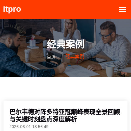
经典案例
经典案例
首页
巴尔韦德对阵多特亚冠巅峰表现全景回顾
与关键时刻盘点深度解析
2026-06-01 13:56:49