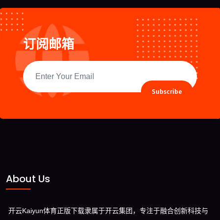
订阅邮箱
Subscribe
About Us
开云Kaiyun体育正版下载隶属于开云集团，专注于融合创新科技与