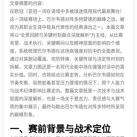
文章摘要的内容：
在欧冠（亚冠一词在语境中多被球迷借用指代最高舞台）
这一顶级赛场上，巴尔韦德对阵多特蒙德的巅峰之战，被
视为其职业生涯中极具代表性的经典演出之一。本篇文章
将以“全景回顾与关键时刻盘点深度解析”为主线，从比赛
背景、战术执行、关键瞬间以及精神层面的影响四个维
度，系统梳理巴尔韦德在这场高强度对抗中的全面表现。
通过对其跑动覆盖、攻防转换、关键传球与决定性时刻的
拆解，文章力图还原一名现代全能中场在强强对话中的真
实价值。同时，也将结合比赛走势，分析巴尔韦德如何在
节奏失衡、局势胶着甚至压力骤增的情况下，用个人能力
与战术纪律影响比赛走向。整篇文章既是一次技术与战术
层面的深度解析，也是一场关于意志力、责任感与大赛气
质的集中展示，最终勾勒出巴尔韦德在对阵多特时所呈现
的巅峰形象。
一、赛前背景与战术定位