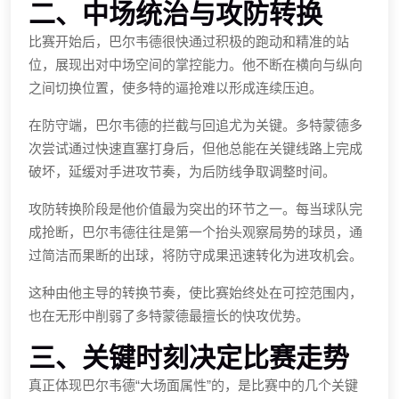
二、中场统治与攻防转换
比赛开始后，巴尔韦德很快通过积极的跑动和精准的站
位，展现出对中场空间的掌控能力。他不断在横向与纵向
之间切换位置，使多特的逼抢难以形成连续压迫。
在防守端，巴尔韦德的拦截与回追尤为关键。多特蒙德多
次尝试通过快速直塞打身后，但他总能在关键线路上完成
破坏，延缓对手进攻节奏，为后防线争取调整时间。
攻防转换阶段是他价值最为突出的环节之一。每当球队完
成抢断，巴尔韦德往往是第一个抬头观察局势的球员，通
过简洁而果断的出球，将防守成果迅速转化为进攻机会。
这种由他主导的转换节奏，使比赛始终处在可控范围内，
也在无形中削弱了多特蒙德最擅长的快攻优势。
三、关键时刻决定比赛走势
真正体现巴尔韦德“大场面属性”的，是比赛中的几个关键