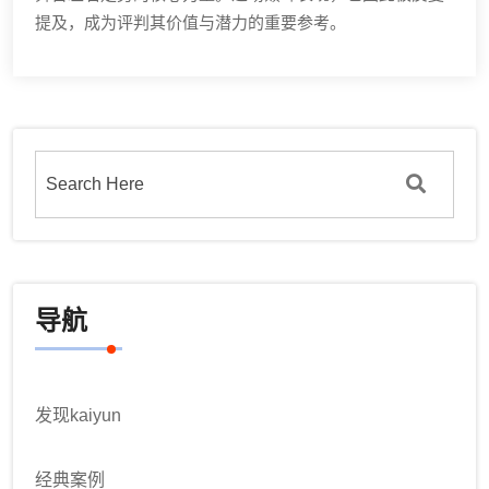
提及，成为评判其价值与潜力的重要参考。
导航
发现kaiyun
经典案例