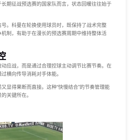
于长期征战预选赛的国家队而言，状态回暖往往始于
信号。科曼在轮换使用球员时，既保持了战术完整
争机制，有助于在漫长的预选赛周期中维持整体活
控
被动应战，而是通过合理控球主动调节比赛节奏。在
通过横向传导消耗对手体能。
又显得果断而直接。这种“快慢结合”的节奏管理能
景的关键所在。