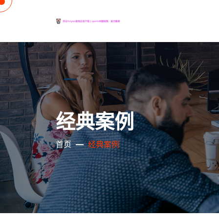
经典案例
首页
经典案例