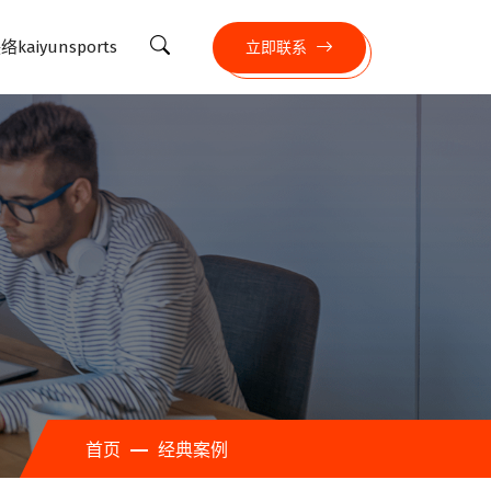
络kaiyunsports
立即联系
首页
经典案例