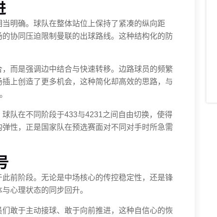
进
相当明确。球队在整体站位上保持了紧凑的纵向距
场的协同压迫限制曼联的出球路线。这种结构化的防
合，而是强调边中结合与快速转移。边路球员的频繁
场插上创造了更多机会，这种简化却高效的思路，与
合。
队在不同阶段于433与4231之间自由切换，使得
构弹性，正是国家队在预选赛面对不同对手时所急需
号
于此前阶段。无论是中场核心的传控稳定性，还是锋
体与心理状态的同步回升。
员们敢于主动接球、敢于向前推进，这种自信心的恢