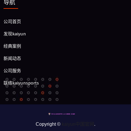
导航
公司首页
发现kaiyun
经典案例
新闻动态
公司服务
联络kaiyunsports
Copyright ©
kaiyun中国官网
.