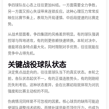
争四球队在心态上往往更加纠结。一方面需要全力争胜，
另一方面又担心失误带来连锁反应。这种心理压力常常反
映在比赛节奏上，表现为开局谨慎、中后段提速的比赛走
势。
从战术层面看，争四集团的风格差异明显。有的球队强调
控球与阵地进攻，有的则更依赖快速转换。本轮对决中，
谁能将自身特点最大化，同时限制对手优势，往往就能在
竞争中占得先机。
关键战役球队状态
决定焦点战走向的，往往是球队当下的真实状态。本轮之
前，各队状态起伏不一，有的正值连胜势头，有的则刚经
历失利考验。这种状态差异，会在比赛初段就体现为对抗
强度和比赛主动权的不同。
伤病情况同样是不可忽视的因素。核心球员的缺阵可能迫
使球队调整战术结构，而替补球员能否顶住压力，也成为