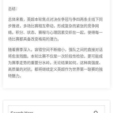
总结：
总体来看，英超本轮焦点对决在争冠与争四两条主线下同
步推进，多场比赛相互牵动，形成复杂而紧张的竞争网
络。积分、状态、赛程与心理因素交织在一起，使得每一
场比赛都具备改变格局的潜力。
随着赛季深入，容错空间不断缩小，强队之间的直接对话
将愈发残酷。本轮比赛不仅是一次阶段性检验，更可能成
为赛季走势的重要分水岭。无论结果如何，这种高强度、
高质量的对抗，都将继续定义英超作为世界第一联赛的独
特魅力。