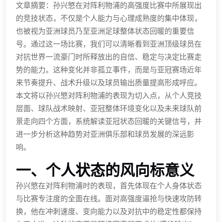
文章摘要：孙兴慜在对阵利物浦的高强度比赛中所展现出
的竞技状态，不仅是个人能力与心理成熟度的集中体现，
也被视为亚洲球员乃至亚洲足球整体状态回暖的重要信
号。通过这一场比赛，我们可以清晰看到亚洲顶级球员在
对抗世界一流豪门时所释放出的自信、稳定与决定比赛走
势的能力。这种变化并非孤立事件，而是与亚冠赛场近年
来节奏提升、战术升级以及球员输出质量提高形成呼应。
本文将以孙兴慜对阵利物浦的表现为切入点，从个人竞技
层面、球队战术映射、亚冠整体环境变化以及未来球队前
景走向四个方面，系统解读亚冠状态回暖的关键信号，并
进一步分析这种趋势对亚洲俱乐部和球员发展的深远影
响。
一、个人状态的风向标意义
孙兴慜在对阵利物浦时的表现，首先体现在个人身体状态
与比赛专注度的全面在线。面对高强度逼抢与快速攻防转
换，他在冲刺速度、变向能力以及对抗中的稳定性都保持