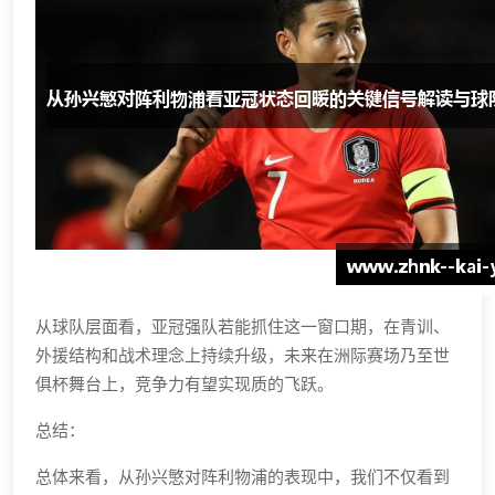
从球队层面看，亚冠强队若能抓住这一窗口期，在青训、
外援结构和战术理念上持续升级，未来在洲际赛场乃至世
俱杯舞台上，竞争力有望实现质的飞跃。
总结：
总体来看，从孙兴慜对阵利物浦的表现中，我们不仅看到