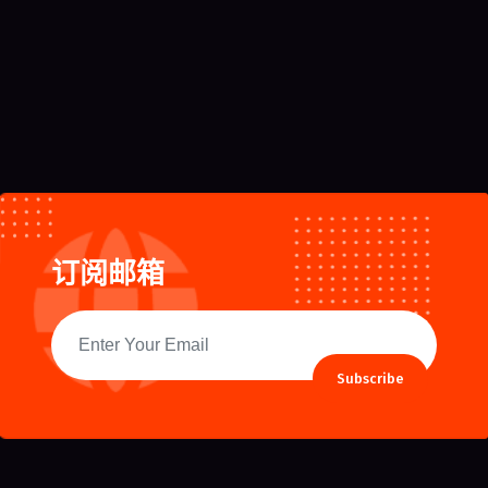
订阅邮箱
Subscribe