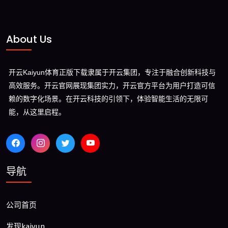
About Us
开云Kaiyun体育正版下载隶属于开云集团，专注于融合创新科技与
高效服务。开云官网展现集团实力，开云官方平台为用户打造可信
赖的数字化场景。在开云科技的引领下，体验智能生活的无限可
能，从这里启程。
导航
公司首页
发现kaiyun