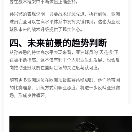
要在战术框架中不断做出正确选择。
孙兴慜的表现说明，只要战术理念先进、执行到位，亚洲
球员完全可以在高水平体系中发挥关键作用，这也为亚冠
球队未来的战术升级提供了现实信心。
四、未来前景的趋势判断
从孙兴慜的持续高水平表现来看，亚洲球员的“天花板”正
在被不断抬高。这不仅有利于个人职业生涯发展，也会反
向推动亚冠联赛在国际足坛的关注度与认可度。
随着更多亚洲球员在欧洲顶级联赛站稳脚跟，他们所带回
的比赛理念、训练方式和职业态度，将进一步反哺亚冠赛
场，形成良性循环。