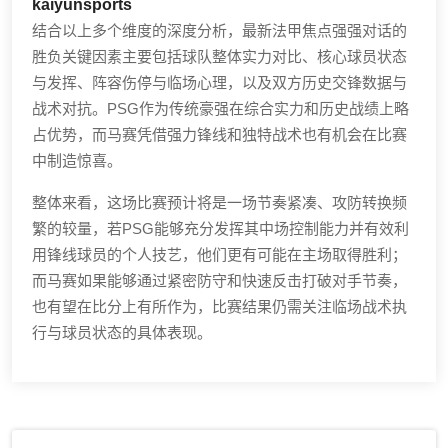
kaiyunsports
结合以上多个维度的深度分析，最新法甲焦点强强对话的
胜负关键因素主要包括球队整体实力对比、核心球员状态
与发挥、阵容伤停与临场心理，以及双方历史交锋数据与
战术对抗。PSG作为传统豪强在综合实力和历史战绩上略
占优势，而马赛凭借强力锋线和独特战术也有机会在比赛
中制造惊喜。
整体来看，这场比赛预计将是一场节奏紧凑、攻防转换频
繁的较量，若PSG能够充分发挥其中场控制能力并有效利
用锋线球员的个人技艺，他们更有可能在主场取得胜利；
而马赛如果能够通过紧密防守和快速反击打破对手节奏，
也有望在比分上有所作为，比赛结果仍需关注临场战术执
行与球员状态的具体表现。