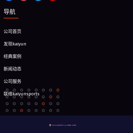
导航
公司首页
发现kaiyun
经典案例
新闻动态
公司服务
联络kaiyunsports