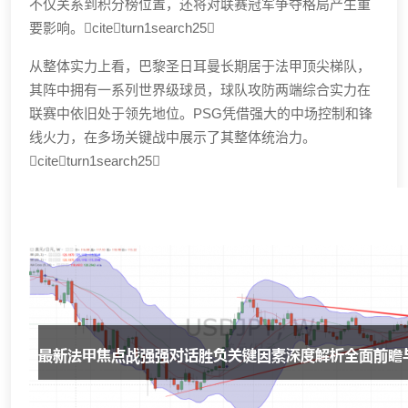
不仅关系到积分榜位置，还将对联赛冠军争夺格局产生重
要影响。citeturn1search25
从整体实力上看，巴黎圣日耳曼长期居于法甲顶尖梯队，
其阵中拥有一系列世界级球员，球队攻防两端综合实力在
联赛中依旧处于领先地位。PSG凭借强大的中场控制和锋
线火力，在多场关键战中展示了其整体统治力。
citeturn1search25