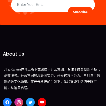
Subscribe
About Us
开云Kaiyun体育正版下载隶属于开云集团，专注于融合创新科技与
高效服务。开云官网展现集团实力，开云官方平台为用户打造可信
赖的数字化场景。在开云科技的引领下，体验智能生活的无限可
能，从这里启程。