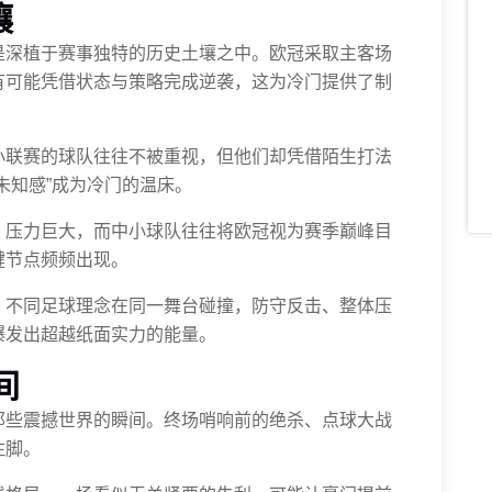
壤
是深植于赛事独特的历史土壤之中。欧冠采取主客场
有可能凭借状态与策略完成逆袭，这为冷门提供了制
小联赛的球队往往不被重视，但他们却凭借陌生打法
未知感”成为冷门的温床。
、压力巨大，而中小球队往往将欧冠视为赛季巅峰目
键节点频频出现。
。不同足球理念在同一舞台碰撞，防守反击、整体压
爆发出超越纸面实力的能量。
间
那些震撼世界的瞬间。终场哨响前的绝杀、点球大战
注脚。