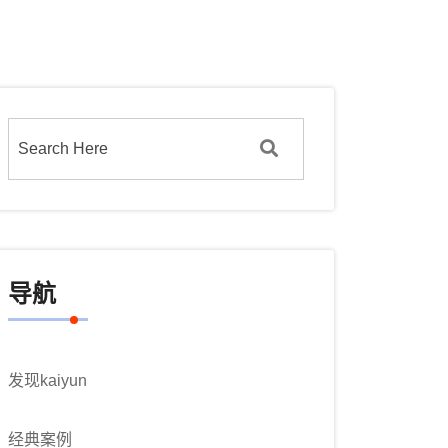
导航
发现kaiyun
经典案例