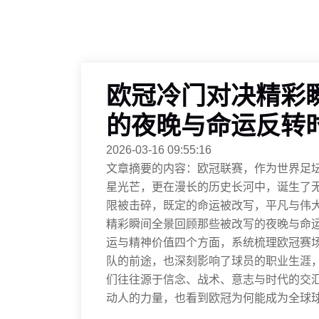
欧冠冷门对决精彩
的夜晚与命运反转
2026-03-16 09:55:16
文章摘要的内容：欧冠联赛，作为世界足
星光芒，更在漫长的历史长河中，诞生了
限被击碎，既定的命运被改写，平凡与伟
精彩瞬间全景回顾那些被改写的夜晚与命
运与精神价值四个方面，系统梳理欧冠赛
队的前途，也深刻影响了球员的职业生涯
们往往源于信念、战术、意志与时代的交
动人的力量，也看到欧冠为何能成为全球