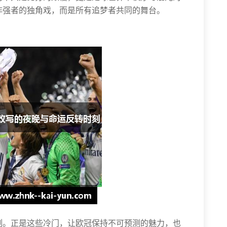
非强者的独角戏，而是所有追梦者共同的舞台。
刻。正是这些冷门，让欧冠保持不可预测的魅力，也