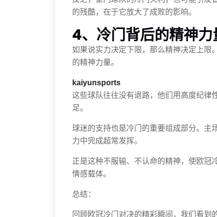
的残酷，在于它放大了成败的影响。
4、冷门背后的精神力
如果说实力决定下限，那么精神决定上限
的精神力量。
kaiyunsports
这些球队往往没有退路，他们用高度纪律
足。
球迷的支持也是冷门的重要组成部分。主
力中完成超常发挥。
正是这种不服输、不认命的精神，使欧冠
情感载体。
总结：
回顾欧冠冷门对决的精彩瞬间，我们看到