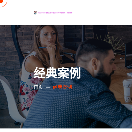
经典案例
首页
经典案例